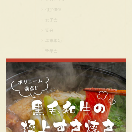
付加価値
女子会
宴会
年末年始
新年会
福山 食べ放題 黒毛和牛 福山 食べ放題 黒毛和牛 コスパ
福山市
誕生日
黒毛和牛
最近の投稿
Recent Posts