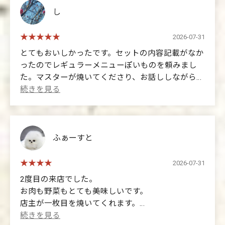
した。デザートのアイスに、ローソクをさしてあ
し
り、火を消したと同時に背負っていたものを軽くし
てもらいました。寂しさから、嬉し涙に😭…こころ
2026-07-31
温まる時間を過ごしさせてもらいました。ここはそ
とてもおいしかったです。セットの内容記載がなか
んなお店です。
ったのでレギュラーメニューぽいものを頼みまし
た。マスターが焼いてくださり、お話ししながら食
(Translated by Google)
べられてとても楽しかったです。
This was a restaurant I'd been thinking about since
morning as a reward meal on my last day at the gym.
(Translated by Google)
I've eaten here alone several times before. Today, I
It was delicious. Since the set menu didn't specify
wanted to talk to someone about my hard work, so I
what was included, I ordered something that seemed
ふぁーすと
went. I had a truly luxurious time.
like it was from the regular menu. The owner grilled it
for us, and it was very enjoyable to eat while chatting
2026-07-31
Previously, I also went there on my birthday as a
with him.
2度目の来店でした。
present to myself, and they played the saxophone for
お肉も野菜もとても美味しいです。
me. They put a candle in my ice cream dessert, and as
店主が一枚目を焼いてくれます。
I blew it out, they lightened the burden I'd been
食べごろが初心者には分かりにくいのでこうなった
carrying. From loneliness to tears of joy... it was a truly