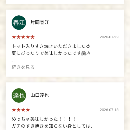
らたべごろみたいな目安があればありがたかったで
heartwarming experience. This is that kind of
す。(タイマーなど
restaurant.
人によるとは思いますが少し物足りない感があるの
で追加のうどんやお肉はあったほうがいいかもしれ
片岡春江
ません。
2026-07-29
(Translated by Google)
トマト入りすき焼きいただきました🍅
This was my second visit.
夏にぴったりで美味しかったです🤗🎶
The meat and vegetables are both very delicious.
The owner grills the first piece for you.
(Translated by Google)
It's difficult for first-timers to tell when it's ready to
I had sukiyaki with tomatoes 🍅
eat, so it would be helpful to have some kind of
It was perfect for summer and delicious 🤗🎶
indicator (like a timer).
It depends on the person, but I felt it was a little
山口達也
unsatisfying, so you might want to order extra udon
noodles or meat.
2026-07-18
めっちゃ美味しかった！！！！
ガチのすき焼きを知らない身としては、