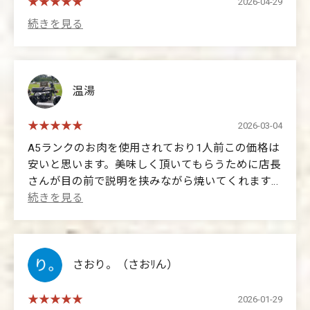
2026-04-29
温湯
2026-03-04
A5ランクのお肉を使用されており1人前この価格は
安いと思います。美味しく頂いてもらうために店長
さんが目の前で説明を挟みながら焼いてくれます。
LINE登録すればコーヒーやアイスなど無料でサー
ビスしてくれるしサービス精神大勢なお店で次回ま
た来ようと思います。
(Translated by Google)
さおり。（さおﾘん）
They use A5-grade meat, and I think the price per
serving is reasonable. The manager will grill it right in
2026-01-29