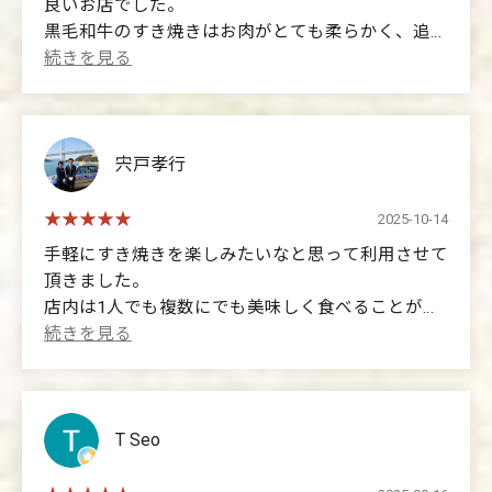
良いお店でした。
黒毛和牛のすき焼きはお肉がとても柔らかく、追加
のうどんもとても美味しかったです。
男2人で行きましたが、1人でも気軽に楽しめるス
タイルで、お店の雰囲気も落ち着いています。
福山で美味しいすき焼きを食べたい方に、ぜひおす
すめです！
宍戸孝行
(Translated by Google)
2025-10-14
This was my first visit, and the service was very
手軽にすき焼きを楽しみたいなと思って利用させて
attentive and the atmosphere was very comfortable.
頂きました。
The Kuroge Wagyu beef sukiyaki was incredibly
店内は1人でも複数にでも美味しく食べることがで
tender, and the extra udon noodles were also
きますよ😁
delicious.
ここのお店は、関西風のすき焼きで1枚目は店長が
I went with another guy, but it's a place you can easily
自ら焼いてくれて最高のあんばいでお肉を頂くこと
enjoy even if you're dining alone, and the atmosphere
ができました✨
is very relaxing.
締めのうどんも甘美味いタレに絡めて完食しまし
T Seo
I highly recommend this restaurant to anyone looking
た！
for delicious sukiyaki in Fukuyama!