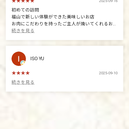
また利用させて頂きます👍
2025-09-16
初めての訪問
(Translated by Google)
福山で新しい体験ができた美味しいお店
I came here hoping to enjoy some casual sukiyaki.
お肉にこだわりを持ったご主人が焼いてくれるお肉
The restaurant is perfect for both solo and group
はさすがA5ランク和牛 文句なくうまい
dining. 😁
ご飯大盛りと焼きうどんも食べて満足でした
This restaurant serves Kansai-style sukiyaki, and the
一人でも人数いても机すぐ対応してくれるみたいで
manager personally cooked the first plate, ensuring
す
the meat was perfectly seasoned. ✨
また寄らせてもらいます
ISO YU
I also finished off the udon noodles with the delicious,
sweet sauce!
(Translated by Google)
2025-09-10
I'll definitely come back! 👍
My first visit. A delicious restaurant that gave me a
new experience in Fukuyama. The owner is particular
about his meat, and the A5-grade Wagyu beef he
grills is absolutely delicious. I was also very satisfied
with the large serving of rice and the fried udon
noodles. They seem to be able to accommodate
tables quickly, whether you're alone or with a group. I'll
definitely be back.