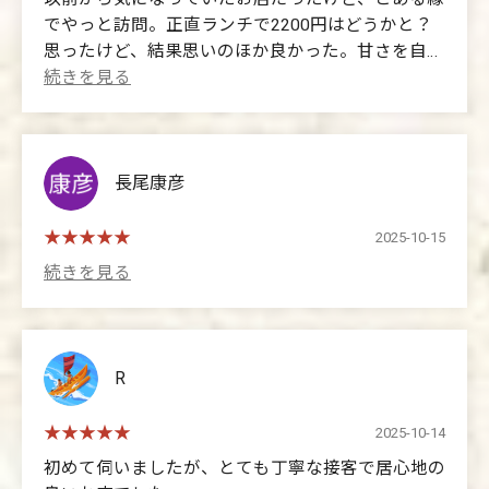
でやっと訪問。正直ランチで2200円はどうかと？
思ったけど、結果思いのほか良かった。甘さを自分
好みに調整出来るのは◯、量食べる人には物足りな
いかもしれないけど、野菜やうどんなども追加で出
来るので。私的には量も丁度良かったし歳を取ると
良い物を少しがベスト。たまにはオススメです。
長尾康彦
(Translated by Google)
I'd been curious about this restaurant for a while, and
2025-10-15
finally got to visit thanks to a certain connection. To be
honest, I wondered if 2200 yen for lunch was a bit
much, but it turned out to be surprisingly good. Being
able to adjust the sweetness to your liking is a plus,
and while it might not be enough for those who eat a
R
lot, you can add vegetables or udon noodles. For me,
the portion size was just right, and as I get older, a
2025-10-14
little bit of good food is best. I recommend it for a
初めて伺いましたが、とても丁寧な接客で居心地の
change.