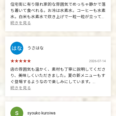
住宅街に有り隠れ家的な雰囲気でめっちゃ静かで落
sukiyaki,
ち着いて食べれる。お冷は水素水。コーヒーも水素
having the owner cook it for us was a huge help.
水。白米も水素水で炊き上げで一粒一粒が立ってま
The eggs, vegetables, rice, and udon were all
す。お肉は和牛のＡ4ランクの赤身肉でスッキリと
delicious.
した甘みがあり柔らかく美味しい。量が少し足りな
That's why I wanted to savor it and eat it slowly.
い人は単品で追加注文出来ます。超ビックリしたの
The sales pitch was a bit...
が卵‼️割ったらなんとビックリ✖️2️⃣卵黄が綺麗な紅
The attempts to get us to sign up for LINE, the
と言うか濃いオレンジというかなんとも言い表せな
うさはな
product explanations,
い。とにかく卵が超新鮮としか言えない‼️本題のす
to be honest, I thought it was a bit much.
き焼きですが1人ずつの専用のお鍋でオーナーがま
It was almost like machine-gun talk.
2026-07-14
ず一枚目を味付け・焼きをしていただけます。今日
The explanations of the ingredients were also a bit
店の雰囲気も温かく、素材も丁寧に説明してくださ
伺ったのは友達とランチに来ました。注文時はQR
excessive...
り、美味しくいただきました。夏の新メニューもす
コードを読込み携帯からの注文となります。今日初
It felt like he was an old man constantly bragging
ぐ登場するようなので楽しみにしています。
めてなので¥2200のランチを頂きました。他にも沢
about high-end brands.
山皆さんに教えてあげたいのに言葉が出て来ない。
I could tell he was working very hard, but
(Translated by Google)
とにかく本当に美味しい！まず皆さんお店に来て食
I think it would turn off some people.
The restaurant had a warm atmosphere, the staff
してみて下さい‼️福山にはすき焼き専門店は無いに
I also thought it was a bit...
explained the ingredients carefully, and the food was
等しい土地柄。是非お店に来てオーナーとお話しし
However, the food and the owner's dedication are
delicious. I'm looking forward to the new summer
syouko kuroiwa