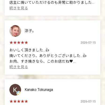
店主に焼いていただけるのも非常に助かりました。
卵も野菜もお米もうどんも美味しい。
だからこそ味わってゆっくり食べたい。
ちょっと営業が、、、、。
LINEへの誘導、商品の説明など、
正直かなりクドいかなと思いました。
涼子。
マシンガントークに近いかな。
素材の説明もあんまりしつこいと、、、。
2026-07-15
なんかハイブランド自慢しまくってる、
おいしく頂きました…👍
おじさんに感じちゃいました。
焼いてくださり、ありがとうございました…👍
一生懸命、お仕事されてるなとは思いましたが、
お肉、すき焼きなら、このお店だね♥️
苦手な人は引いちゃうと思います。
私もちょっと、、、とは思いました。
(Translated by Google)
ただ料理と店主のこだわりはすばらしいので、
It was delicious...👍
星4にさせていただきます。
Thank you for grilling it for us...👍
For meat and sukiyaki, this is the place to go♥️
Kanako Tokunaga
(Translated by Google)
It was incredibly delicious!!!!
2026-07-15
As someone who's never really experienced authentic