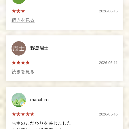
てみてください。気さくな人ですよ🤗
wonderful,
menu that will be coming soon.
so I'll give it 4 stars.
2026-06-15
(Translated by Google)
Located in a residential area, this restaurant has a
hidden gem atmosphere, making it incredibly quiet
and relaxing to eat. They serve hydrogen water for
drinking, and even the coffee is made with hydrogen
野島周士
water. The white rice is also cooked with hydrogen
water, resulting in perfectly cooked grains. The meat
is A4 grade Wagyu lean beef, which is tender,
2026-06-11
delicious, and has a clean, sweet flavor. If the portion
isn't quite enough, you can order additional portions à
la carte. What surprised me the most was the egg!
When I cracked it open, I was shocked again! The yolk
was a beautiful red, or perhaps a deep orange—it's
masahiro
hard to describe. All I can say is that the egg was
incredibly fresh! Now, onto the sukiyaki. Each person
2026-05-16
gets their own dedicated pot, and the owner seasons
店主のこだわりを感じました
and cooks the first portion for you. I visited today for