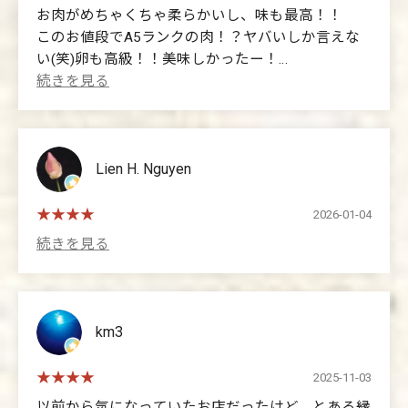
front of you, explaining everything to ensure you enjoy
お肉がめちゃくちゃ柔らかいし、味も最高！！
it. If you sign up for LINE, they'll give you free coffee
このお値段でA5ランクの肉！？ヤバいしか言えな
and ice cream, and the restaurant has a great sense
い(笑)卵も高級！！美味しかったー！
of service, so I'll definitely come back next time.
(Translated by Google)
The meat is incredibly tender and tastes amazing!!
A5-grade meat for this price?! All I can say is it's
amazing (lol). The eggs are also high-quality!! It was
Lien H. Nguyen
delicious!
2026-01-04
km3
2025-11-03
以前から気になっていたお店だったけど、とある縁