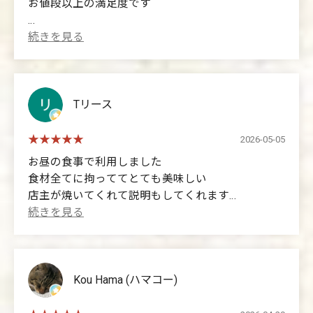
お値段以上の満足度です
lunch with a friend. Orders are placed via mobile
phone using a QR code. Since it was my first time, I
(Translated by Google)
ordered the ¥2200 lunch. There are so many other
I could feel the owner's dedication.
things I want to tell everyone about, but I can't find the
It was more than worth the price.
words. It's just so delicious! Everyone should come
and try it for themselves! Fukuyama is practically a
Tリース
place with no sukiyaki specialty restaurants. Please
come to the restaurant and chat with the owner. He's
a very friendly person! 🤗
2026-05-05
お昼の食事で利用しました
食材全てに拘っててとても美味しい
店主が焼いてくれて説明もしてくれます
(Translated by Google)
お問い合わせはこちら
I went there for lunch. They use high-quality
ingredients, and the food is delicious. The owner
cooks the food for you and explains everything.
Kou Hama (ハマコー)