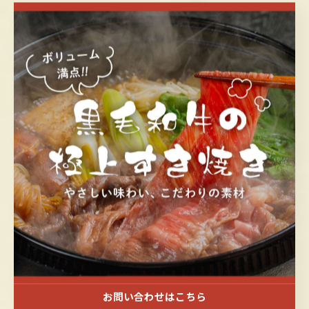
きは、一日の終わりに仲間や家族と心温まる時間を共有
できる至福のひとときです。福山ならではの食文化を感
じながら、居心地の良い空間で美味しいすき焼きを楽し
むことで、日常の疲れを癒し、心豊かな夜を過ごせま
す。地元のおすすめ店では、割り下の味の違いや提供の
工夫により、それぞれの店独自の美味しさが楽しめるた
め、ぜひ複数の居酒屋を巡ってみるのも福山のすき焼き
体験を深めるポイントです。極上の味と温かな人情が感
じられる福山の居酒屋で、特別な夜をお過ごしくださ
い。
福山の居酒屋おすすめ店舗5選：すき焼きの美味しさ
の秘密
お問い合わせはこちら