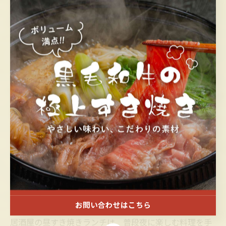
さらに、多くの居酒屋ではランチタイムに激安ドリンク
サービスを実施しており、とくに税込330円のランチビ
ールは人気の一品。リーズナブルな価格設定により、す
き焼きとビールの組み合わせを気軽に楽しめるため、昼
食の満足度が格段にアップします。この昼限定サービス
は居酒屋ならではの特典として、昼食の新たな選択肢を
提供。忙しい日常の中で、居酒屋のすき焼きランチと激
安ビールで贅沢なひとときを過ごしてみてはいかがでし
ょうか。
すき焼きランチとビール330円の組み合わせで居酒屋
の昼が変わる！？
お問い合わせはこちら
居酒屋の昼すき焼きランチは、普段夜に楽しむ料理を手