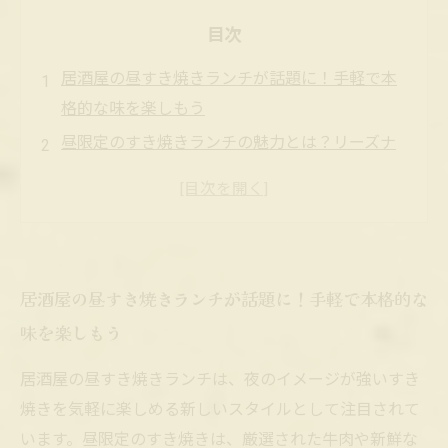
目次
居酒屋の昼すき焼きランチが話題に！手軽で本
格的な味を楽しもう
昼限定のすき焼きランチの魅力とは？リーズナ
ブルに贅沢気分を味わう方法
なぜ居酒屋で昼すき焼きと330円ビールが人
気？その秘密に迫る
激安ランチビールとすき焼きの最強コンビ！昼
居酒屋の昼すき焼きランチが話題に！手軽で本格的な
間から楽しむ贅沢時間
味を楽しもう
居酒屋ランチでしか味わえない！すき焼きと激
安ビールで昼食革命
居酒屋の昼すき焼きランチは、夜のイメージが強いすき
すき焼きランチとビール330円の組み合わせで
焼きを気軽に楽しめる新しいスタイルとして注目されて
居酒屋の昼が変わる！？
います。昼限定のすき焼きは、厳選された牛肉や新鮮な