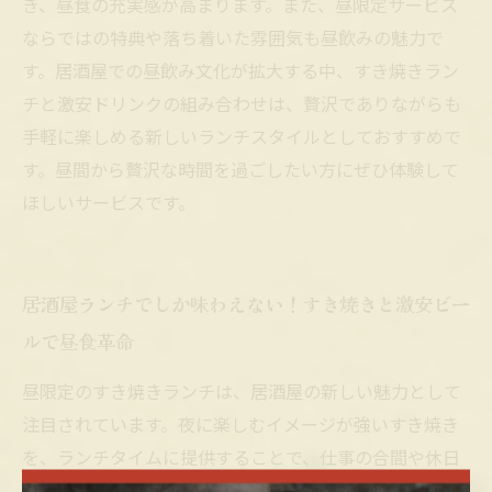
き、昼食の充実感が高まります。また、昼限定サービス
ならではの特典や落ち着いた雰囲気も昼飲みの魅力で
す。居酒屋での昼飲み文化が拡大する中、すき焼きラン
チと激安ドリンクの組み合わせは、贅沢でありながらも
手軽に楽しめる新しいランチスタイルとしておすすめで
す。昼間から贅沢な時間を過ごしたい方にぜひ体験して
ほしいサービスです。
居酒屋ランチでしか味わえない！すき焼きと激安ビー
ルで昼食革命
昼限定のすき焼きランチは、居酒屋の新しい魅力として
注目されています。夜に楽しむイメージが強いすき焼き
を、ランチタイムに提供することで、仕事の合間や休日
の昼食に手軽に本格的な味を堪能できるのが魅力です。