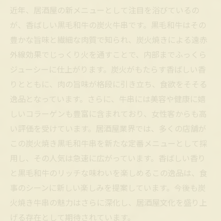
牛牛串の軌跡
近年、居酒屋の新メニューとして注目を浴びているの
炭火焼き黒毛和牛牛串で楽しむ居酒屋の新しい
が、香ばしい黒毛和牛の炭火牛串です。黒毛和牛はその
食体験
豊かな旨味と繊細な肉質で知られ、炭火焼きによる遠赤
あなたも虜に！香ばしい黒毛和牛炭火牛串で味
外線効果でじっくり火を通すことで、内部までふっくら
わう至福の一串
ジューシーに仕上がります。炭火がもたらす香ばしい香
りとともに、肉の旨味が格段に引き立ち、食欲をそそる
逸品となっています。さらに、牛串には美容や健康に嬉
しいコラーゲンも豊富に含まれており、女性客からも高
い評価を受けています。居酒屋業界では、多くの店舗が
この炭火焼き黒毛和牛串を新たな定番メニューとして採
用し、その人気は急速に広がっています。香ばしい香り
と黒毛和牛のリッチな味わいを楽しめるこの逸品は、食
事のシーンに新しい楽しみを提案しています。今後も炭
火焼き牛串の魅力はさらに深化し、居酒屋文化を盛り上
げる存在として期待されています。