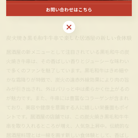
で欠かせない人気メニューとして定着していくでしょ
う。
お問い合わせはこちら
お問い合わせはこちら
炭火焼き黒毛和牛牛串で楽しむ居酒屋の新しい食体験
居酒屋の新メニューとして注目されている黒毛和牛の炭
火焼き牛串は、その香ばしい香りとジューシーな味わい
で多くのファンを魅了しています。黒毛和牛はきめ細や
かな霜降りが特徴で、炭火の遠赤外線効果により肉の旨
みが引き出され、外はパリっと中は柔らかく仕上がるの
が魅力です。また、牛串には豊富なコラーゲンが含まれ
ており、美容や健康を意識する人に嬉しい栄養面もポイ
ントです。居酒屋の店舗では、この炭火焼き黒毛和牛牛
串を取り入れるところが増え、人気急上昇中。伝統的な
居酒屋料理とは一線を画す新しい食体験として、香ばし