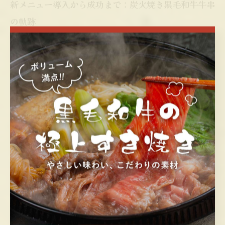
新メニュー導入から成功まで：炭火焼き黒毛和牛牛串
の軌跡
香ばしい香りとジューシーな食感が特徴の黒毛和牛炭火
牛串は、居酒屋の新メニューとして急速に注目を集めて
います。炭火焼きによる遠赤外線効果で肉の内側から均
一に熱が通り、黒毛和牛本来の豊かな旨味が最大限に引
き出されるのが魅力です。さらに、黒毛和牛には美容や
健康に良いとされるコラーゲンが豊富に含まれており、
女性客からも高い支持を得ています。多くの居酒屋がこ
の炭火焼き牛串を新メニューに取り入れることで、お客
様のリピート率アップや店の付加価値向上に成功してい
ます。実際、炭火焼きの香ばしさと和牛のとろける甘み
の組み合わせは、食欲をそそり、長く愛される一品へと
成長中です。今後も黒毛和牛炭火牛串は、居酒屋シーン