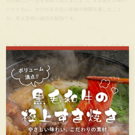
らの新しい一歩を笑顔で迎えましょう。すき焼きの味わ
いとともに、かけがえのない家族の時間を楽しむこと
が、卒入学祝い成功の秘訣です。
5. 卒入学祝いにおすすめの居酒屋メニューと心温ま
る過ごし方
卒業式や入学式は、家族が揃い新たな門出を祝う特別な
日です。そんなめでたい日にぴったりなのが、居酒屋で
味わうすき焼きです。割り下でじっくり煮込まれた柔ら
かな牛肉と、新鮮な野菜の組み合わせが心温まる味わい
を生み出します。居酒屋の落ち着いた雰囲気は、家族み
んなでゆったり過ごすのに最適です。すき焼きのほかに
も、季節の旬の食材を使った一品料理や、子どもから大
人まで楽しめる多彩なメニューが揃っています。祝福の