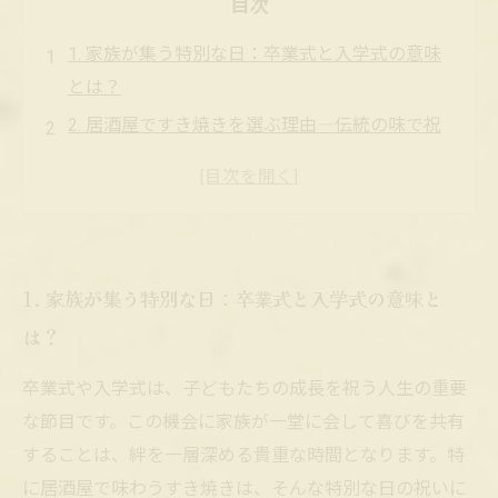
目次
1. 家族が集う特別な日：卒業式と入学式の意味
とは？
2. 居酒屋ですき焼きを選ぶ理由―伝統の味で祝
う家族の時間
3. 割り下の香りと新鮮な食材が織り成す、極上
のすき焼き体験
4. すき焼きで深まる家族の絆―団らんを楽しむ
1. 家族が集う特別な日：卒業式と入学式の意味と
秘訣
は？
5. 卒入学祝いにおすすめの居酒屋メニューと心
温まる過ごし方
卒業式や入学式は、子どもたちの成長を祝う人生の重要
6. 伝統的なすき焼きで彩る、家族の笑顔あふれ
な節目です。この機会に家族が一堂に会して喜びを共有
る卒入学祝い
することは、絆を一層深める貴重な時間となります。特
7. 最高の思い出を作るために―家族とすき焼き
に居酒屋で味わうすき焼きは、そんな特別な日の祝いに