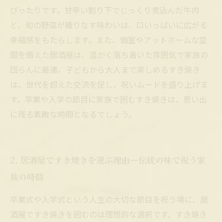
で祝う節目の日
ぴったりです。甘辛い割り下でじっくり煮込んだ牛肉
と、旬の野菜が織りなす味わいは、口いっぱいに広がる
幸福感をもたらします。また、個室やアットホームな空
間を備えた居酒屋は、温かく落ち着いた雰囲気で家族の
団らんに最適。子どもから大人まで楽しめるすき焼き
は、世代を超えた交流を促し、祝いムードを盛り上げま
す。卒業や入学の節目に家族で囲むすき焼きは、思い出
に残る素敵な時間となるでしょう。
2. 居酒屋ですき焼きを選ぶ理由―伝統の味で祝う家
族の時間
卒業式や入学式という人生の大切な節目を祝う場に、居
酒屋ですき焼きを囲むのは理想的な選択です。すき焼き