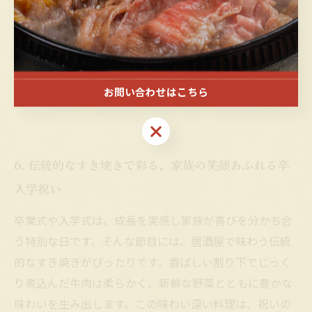
気持ちを伝える乾杯や、思い出話を交えた団らんの時間
は、家族の絆を一層深めてくれるでしょう。居酒屋での
卒入学祝いは、味わい豊かな食事とあたたかい空間が融
合し、忘れられない素敵なひとときを演出します。家族
お問い合わせはこちら
が集うお祝いに、ぜひすき焼きを囲んでみてください。
お問い合わせはこちら
6. 伝統的なすき焼きで彩る、家族の笑顔あふれる卒
入学祝い
卒業式や入学式は、成長を実感し家族が喜びを分かち合
う特別な日です。そんな節目には、居酒屋で味わう伝統
的なすき焼きがぴったりです。香ばしい割り下でじっく
り煮込んだ牛肉は柔らかく、新鮮な野菜とともに豊かな
味わいを生み出します。この味わい深い料理は、祝いの