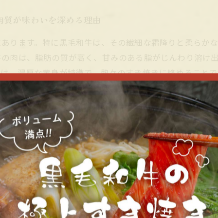
肉質が味わいを深める理由
にあります。特に黒毛和牛は、その繊細な霜降りと柔らか
牛の肉は、脂肪の質が高く、甘みのある脂がじんわり溶け
卵は、濃厚な黄身が特徴で、熱々のすき焼きに絡めることで
バランスを整える役割を果たしています。居酒屋の落ち着
体験です。一口ずつ丁寧に味わえば、日本の伝統食文化の
味わう特別なひととき
的な味覚を存分に楽しめる贅沢な逸品です。特に黒毛和牛
内いっぱいに広がります。この肉質の良さがすき焼きの甘
黄身は、すき焼きの割り下と絡み合い、まろやかなコクを
たりと味わうことで、食事の時間がより一層特別なものに