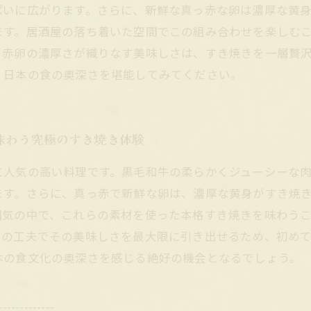
ぱいに広がります。さらに、新鮮な真っ赤な卵は濃厚な黄
ます。居酒屋の落ち着いた空間でこの組み合わせを楽しむ
っ赤卵の濃厚さが織りなす美味しさは、すき焼きを一層贅
、日本の食の奥深さを堪能してみてください。
味わう究極のすき焼き体験
に人気の高い料理です。黒毛和牛の柔らかくジューシーな
ます。さらに、真っ赤で新鮮な卵は、濃厚な黄身がすき焼
囲気の中で、これらの素材を使った本格すき焼きを味わう
しの工夫でその美味しさを最大限に引き出せるため、初め
本の食文化の奥深さを感じる絶好の機会となるでしょう。
-------------