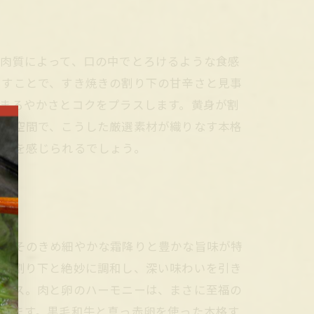
な肉質によって、口の中でとろけるような食感
出すことで、すき焼きの割り下の甘辛さと見事
まろやかさとコクをプラスします。黄身が割
いた空間で、こうした厳選素材が織りなす本格
深さを感じられるでしょう。
は、そのきめ細やかな霜降りと豊かな旨味が特
辛い割り下と絶妙に調和し、深い味わいを引き
プラス。肉と卵のハーモニーは、まさに至福の
なります。黒毛和牛と真っ赤卵を使った本格す