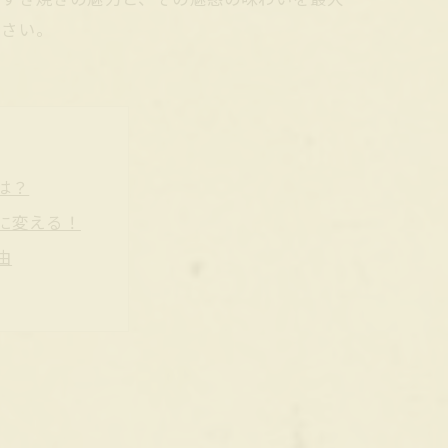
ださい。
は？
に変える！
由
なハーモニー
れる理由
験