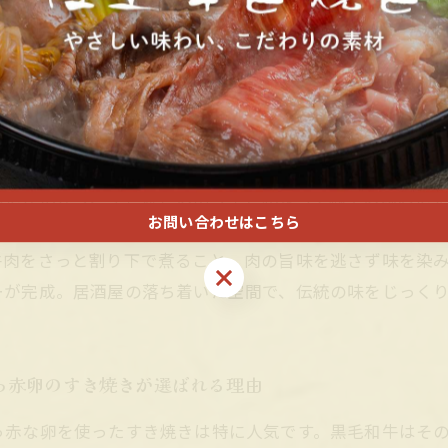
る、まさに日本の食文化の宝物。ぜひ一度、居酒屋でこの
真っ赤卵が織りなす絶妙なハーモニー
酒屋で味わえる贅沢な和食の代表格です。黒毛和牛は霜降
わいが広がり、すき焼きの割り下と相まって極上の味わい
お問い合わせはこちら
の甘辛い味を丸く包み込みます。これにより、口当たりが
牛肉をさっと割り下で煮ること。肉の旨味を逃さず味を染
お問い合わせはこちら
ーが完成。居酒屋の落ち着いた空間で、伝統の味をじっく
っ赤卵のすき焼きが選ばれる理由
っ赤な卵を使ったすき焼きは特に人気です。黒毛和牛はそ