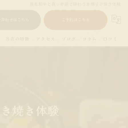
黒毛和牛と真っ赤卵で味わう本格すき焼き体験
い合わせはこちら
ご予約はこちら
当店の特徴
アクセス
ブログ
コラム
口コミ
すき焼き
ランチ
ディナー
宴会
すき焼き体験
和牛