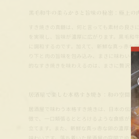
黒毛和牛の柔らかさと旨味の秘密：極上の
すき焼きの真髄は、何と言っても素材の良さ
を実現し、旨味が濃厚に広がります。黒毛和
に調和するのです。加えて、新鮮な真っ赤な
り下と肉の旨味を包み込み、まさに味わいの
的なすき焼きを味わえるのは、まさに贅沢な
居酒屋で楽しむ本格すき焼き：和の空間で
居酒屋で味わう本格すき焼きは、日本の伝統
徴で、一口頬張るととろけるような食感が口
立てます。また、新鮮な真っ赤な卵の濃厚な
味わいです。落ち着いた居酒屋の空間でゆっ