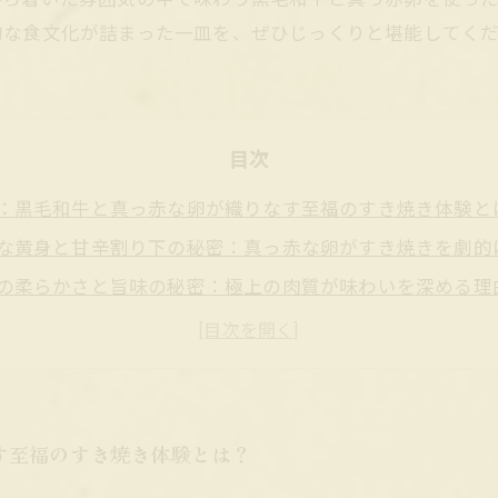
的な食文化が詰まった一皿を、ぜひじっくりと堪能してく
目次
：黒毛和牛と真っ赤な卵が織りなす至福のすき焼き体験と
な黄身と甘辛割り下の秘密：真っ赤な卵がすき焼きを劇的
の柔らかさと旨味の秘密：極上の肉質が味わいを深める理
楽しむ本格すき焼き：和の空間で味わう特別なひととき
を最高に楽しむコツ：黒毛和牛と真っ赤卵が織りなす絶妙
味わう和食の魅力：黒毛和牛と真っ赤卵のすき焼きが選ば
沢の融合：黒毛和牛と真っ赤卵で味わう究極のすき焼き体
す至福のすき焼き体験とは？