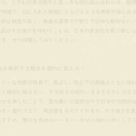
あり、とりわけ黒毛和牛と真っ赤な卵の組み合わせは、居
が特徴で、口に入れた瞬間にとろけるような食感が楽しめ
な卵は鮮度が高く、黄身の濃厚さが割り下の味と絶妙なハ
絶品のすき焼きを味わうことは、日本の食文化を肌で感じ
きを、ぜひ体験してみてください。
赤な卵がすき焼きを劇的に変える！
ーシーな肉質が特長で、香ばしい割り下の風味とともに味
下と絶妙に絡み合い、すき焼きの味わいをまろやかに引き
わせを楽しむことで、落ち着いた空間の中で日本の伝統的
みを一層引き立て、満足感を与えてくれます。すき焼きを
おすすめ。贅沢な素材のハーモニーをぜひ味わい尽くして