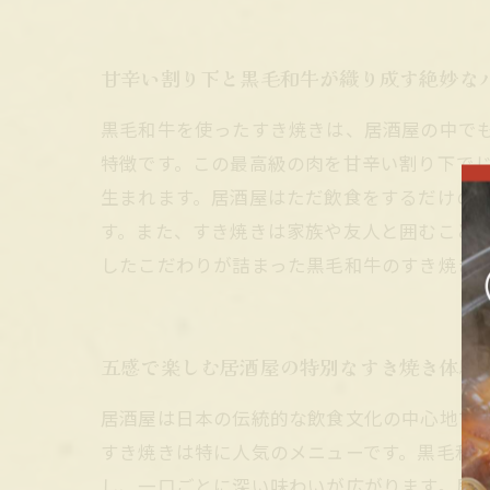
甘辛い割り下と黒毛和牛が織り成す絶妙な
黒毛和牛を使ったすき焼きは、居酒屋の中で
特徴です。この最高級の肉を甘辛い割り下で
生まれます。居酒屋はただ飲食をするだけの
す。また、すき焼きは家族や友人と囲むこと
したこだわりが詰まった黒毛和牛のすき焼き
五感で楽しむ居酒屋の特別なすき焼き体験
居酒屋は日本の伝統的な飲食文化の中心地で
すき焼きは特に人気のメニューです。黒毛和
し、一口ごとに深い味わいが広がります。居