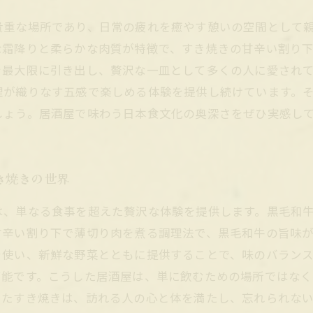
貴重な場所であり、日常の疲れを癒やす憩いの空間として
な霜降りと柔らかな肉質が特徴で、すき焼きの甘辛い割り
を最大限に引き出し、贅沢な一皿として多くの人に愛され
理が織りなす五感で楽しめる体験を提供し続けています。
しょう。居酒屋で味わう日本食文化の奥深さをぜひ実感し
き焼きの世界
は、単なる食事を超えた贅沢な体験を提供します。黒毛和
甘辛い割り下で薄切り肉を煮る調理法で、黒毛和牛の旨味
を使い、新鮮な野菜とともに提供することで、味のバラン
可能です。こうした居酒屋は、単に飲むための場所ではな
ったすき焼きは、訪れる人の心と体を満たし、忘れられな