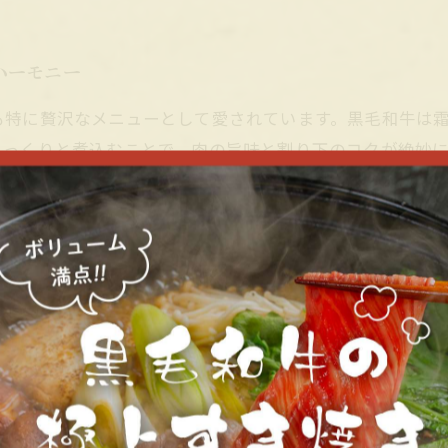
ハーモニー
も特に贅沢なメニューとして愛されています。黒毛和牛は
じっくりと煮込むことで、肉の旨味と割り下のコクが絶妙
場所ではなく、こだわりの食材を用い、調理法に工夫を凝
でより一層楽しい食事体験となり、居酒屋の温かい雰囲気と
は、居酒屋ならではの魅力を象徴する一皿として、多くの
あり、訪れる人々に多彩な料理と温かい雰囲気を提供しま
牛は、そのきめ細やかな脂肪と豊かな風味で知られており
酒屋ならではのカジュアルな空間でありながらも、厳選さ