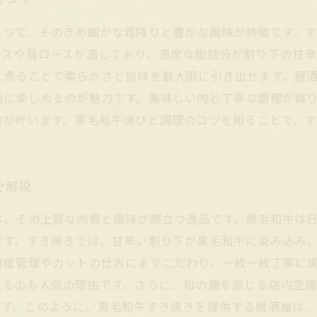
とつで、そのきめ細かな霜降りと豊かな風味が特徴です。
ースや肩ロースが適しており、適度な脂肪分が割り下の甘辛
と煮ることで柔らかさと旨味を最大限に引き出せます。居
緒に楽しめるのが魅力です。美味しい肉と丁寧な調理が織
験が叶います。黒毛和牛選びと調理のコツを知ることで、
を解説
は、その上質な肉質と風味が際立つ逸品です。黒毛和牛は
です。すき焼きでは、甘辛い割り下が黒毛和牛に染み込み
鮮度管理やカットの仕方にまでこだわり、一枚一枚丁寧に
なるのも人気の理由です。さらに、和の趣を感じる店内空
ます。このように、黒毛和牛すき焼きを提供する居酒屋は