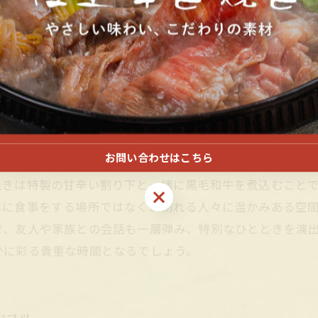
香りも、五感を刺激し特別な体験を演出します。こうした
す。黒毛和牛のすき焼きが味わえる居酒屋は、美味しさと
味わう居酒屋がもたらす豊かな時間
お問い合わせはこちら
は、素材の質の高さと調理技術が融合した贅沢な一皿です
焼きは特製の甘辛い割り下と一緒に黒毛和牛を煮込むこと
お問い合わせはこちら
単に食事をする場所ではなく、訪れる人々に温かみある空
で、友人や家族との会話も一層弾み、特別なひとときを演
かに彩る貴重な時間となるでしょう。
むコツ