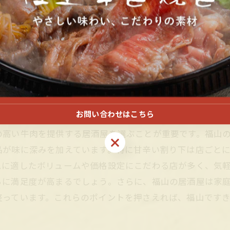
付けを尋ねると良いでしょう。また、割り下の甘辛さは店
す。季節ごとに変わる野菜や地元産の特産品を使った一品
に、居酒屋ならではのおもてなしサービスや、ランチ限定
ます。これらのポイントを押さえれば、福山ですき焼きラ
の福山居酒屋の秘密
お問い合わせはこちら
の高い牛肉を提供する居酒屋を選ぶことが重要です。福山
お問い合わせはこちら
品が味に深みを加えています。特に甘辛い割り下は店ごと
ムに適したボリュームや価格設定にこだわる店が多く、気
らに満足度が高まるでしょう。さらに、福山の居酒屋は家
整っています。これらのポイントを押さえれば、福山です