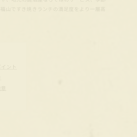
、福山ですき焼きランチの満足度をより一層高
ポイント
力
極意
しむコツ
密