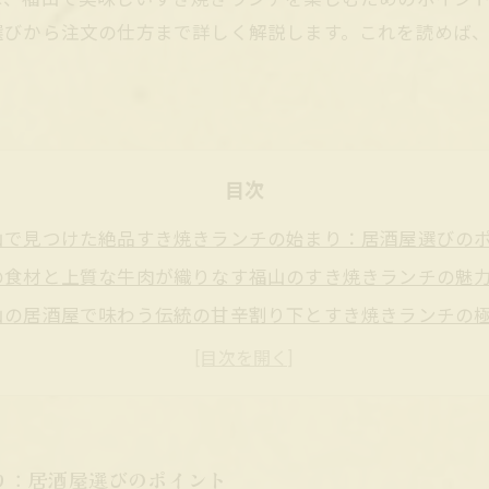
選びから注文の仕方まで詳しく解説します。これを読めば
目次
山で見つけた絶品すき焼きランチの始まり：居酒屋選びの
の食材と上質な牛肉が織りなす福山のすき焼きランチの魅
山の居酒屋で味わう伝統の甘辛割り下とすき焼きランチの
文時に知っておきたい！福山ですき焼きランチを最大限楽
き焼きランチを心ゆくまで堪能するための福山居酒屋の秘
山の人気すき焼きランチ店トップ5を徹底比較
宅でも試せる福山流すき焼きランチの味を再現する方法
り：居酒屋選びのポイント