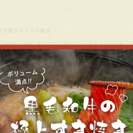
すき焼きランチの極意
る伝統的な甘辛い割り下と上質な牛肉の組み合わせが魅力
る点が特徴的。例えば、春には新鮮な山菜や春菊、冬には
できるお店が多く、忙しいビジネスマンや観光客にも好評
を使っているか」をチェックすること。さらに、地元なら
待できます。福山で伝統の味と旬の美味しさを楽しむすき
ランチを最大限楽しむコツ
は、まず注文時のポイントを押さえることが重要です。多
材の新鮮さが味わいの決め手となります。ランチタイムは