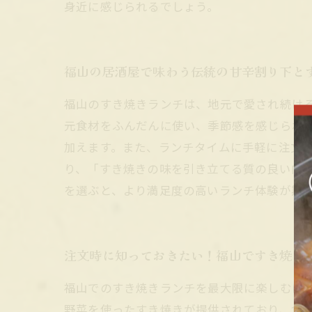
身近に感じられるでしょう。
福山の居酒屋で味わう伝統の甘辛割り下と
福山のすき焼きランチは、地元で愛され続け
元食材をふんだんに使い、季節感を感じられ
加えます。また、ランチタイムに手軽に注文
り、「すき焼きの味を引き立てる質の良い肉
を選ぶと、より満足度の高いランチ体験が期
注文時に知っておきたい！福山ですき焼き
福山でのすき焼きランチを最大限に楽しむに
野菜を使ったすき焼きが提供されており、食