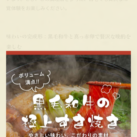
覚体験をお楽しみください。
味わいの完成形：黒毛和牛と真っ赤卵で贅沢な晩酌を
楽しむ
すき焼きは居酒屋の定番メニューとして親しまれてお
り、その美味しさの鍵は素材の質にあります。特に黒毛
和牛は、きめ細かい霜降りと柔らかな肉質が特徴で、す
き焼きに最適な食感と風味をもたらします。肉を甘辛い
割り下で煮ることで旨味が引き立ち、口の中でとろける
ような食感が楽しめます。また、真っ赤で新鮮な卵を絡
めることにより、濃厚でまろやかなコクが加わり、黒毛
和牛の旨みをさらに豊かに引き立てます。卵の鮮度と色
艶はすき焼きの味わいに直結しており、素材の良さを実