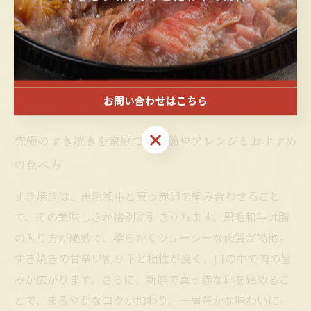
感できるポイントです。居酒屋で味わう究極のすき焼き
は、日常の晩酌や特別な時間を贅沢に彩る最高の一皿。
ぜひ黒毛和牛と真っ赤卵の組み合わせで、至福の味覚体
験をお楽しみください。
お問い合わせはこちら
お問い合わせはこちら
究極のすき焼きを家庭でも：簡単アレンジとおすすめ
の食べ方
すき焼きは、黒毛和牛と真っ赤卵を組み合わせること
で、その美味しさが格別に引き立ちます。黒毛和牛は脂
の入り方が絶妙で、柔らかくジューシーな肉質が特徴。
すき焼きの甘辛い割り下と相性が良く、口の中で肉の旨
みが広がります。さらに、新鮮で真っ赤な卵を絡めるこ
とで、まろやかなコクが加わり、一層豊かな味わいに。