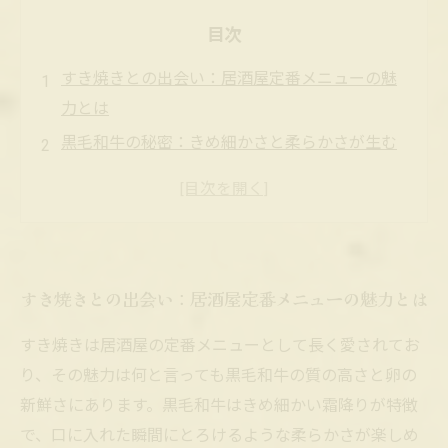
目次
すき焼きとの出会い：居酒屋定番メニューの魅
力とは
黒毛和牛の秘密：きめ細かさと柔らかさが生む
極上の味わい
真っ赤卵の役割：コクとまろやかさを加える名
脇役
究極すき焼きの調理法：素材の旨みを最大限に
すき焼きとの出会い：居酒屋定番メニューの魅力とは
引き出すコツ
味わいの完成形：黒毛和牛と真っ赤卵で贅沢な
すき焼きは居酒屋の定番メニューとして長く愛されてお
晩酌を楽しむ
り、その魅力は何と言っても黒毛和牛の質の高さと卵の
究極のすき焼きを家庭でも：簡単アレンジとお
新鮮さにあります。黒毛和牛はきめ細かい霜降りが特徴
すすめの食べ方
で、口に入れた瞬間にとろけるような柔らかさが楽しめ