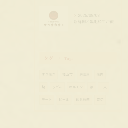
2026/08/08
新鮮卵と黒毛和牛が織り成す至極のすき焼き
タグ
Tags
すき焼き
福山市
居酒屋
焼肉
鍋
うどん
ホルモン
卵
一人
デート
ビール
飲み放題
貸切