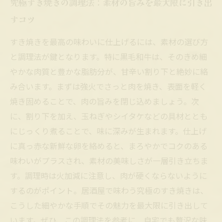
究極すき焼きの調理法：素材の旨みを最大限に引き出
すコツ
すき焼きを最高の味わいに仕上げるには、素材の選び方
と調理法が鍵となります。特に黒毛和牛は、そのきめ細
やかな肉質と豊かな脂肪分が、甘辛い割り下と絶妙に絡
み合います。まずは強火でさっと肉を焼き、表面を軽く
焼き固めることで、肉の旨みを閉じ込めましょう。次
に、割り下を加え、玉ねぎやシイタケなどの具材ととも
にじっくり煮ることで、味に深みが生まれます。仕上げ
に真っ赤な新鮮な卵を絡めると、まろやかでコクのある
味わいがプラスされ、素材の美味しさが一層引き立ちま
す。調理時は火加減に注意し、肉が硬くならないように
するのがポイント。居酒屋で味わう究極のすき焼きは、
こうした細やかな手順でその魅力を最大限に引き出して
います。ぜひ、この調理法を参考に、自宅でも贅沢な味