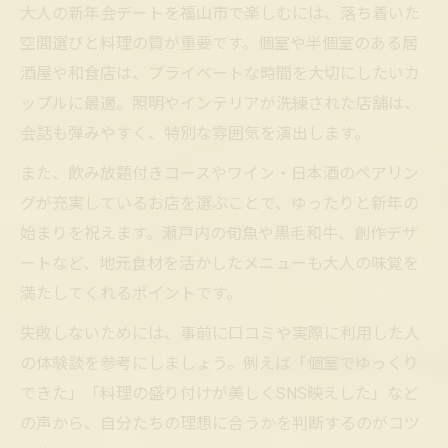
大人の新年会デートを福山市で楽しむには、落ち着いた
プライベート感たっぷりな新年会デートの
空間選びと料理の質が重要です。個室や半個室のある居
選び方
酒屋や和食店は、プライベートな時間を大切にしたいカ
新年会デートで二人きりを楽しむプランの
ップルに最適。照明やインテリアが洗練された店舗は、
コツ
会話も弾みやすく、特別な雰囲気を演出します。
プライバシー重視で選ぶ新年会デートの方
また、飲み放題付きコースやワイン・日本酒のペアリン
法
グが充実しているお店を選ぶことで、ゆったりと新年の
新年会でプライベートな時間を大切にする
始まりを祝えます。瀬戸内の旬魚や黒毛和牛、創作デザ
工夫
ートなど、地元食材を活かしたメニューも大人の味覚を
満たしてくれるポイントです。
失敗しないためには、事前に口コミや実際に利用した人
の体験談を参考にしましょう。例えば「個室でゆっくり
できた」「料理の盛り付けが美しくSNS映えした」など
の声から、自分たちの理想に合うかを判断するのがコツ