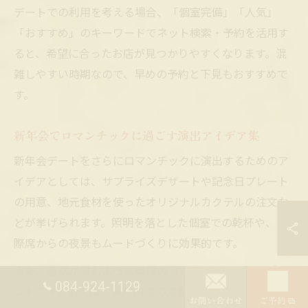
デートでの利用を考える場合、「個室完備」「人気」
「おすすめ」のキーワードでネット検索・予約を活用す
ると、希望に合ったお店が見つかりやすくなります。混
雑しやすい時期なので、早めの予約と下見もおすすめで
す。
新年会でロマンチックに過ごす演出アイデア集
新年会デートをさらにロマンチックに演出するためのア
イデアとしては、サプライズデザートや記念日プレート
の用意、地元食材を使ったオリジナルカクテルの注文な
どが挙げられます。照明を落とした個室での乾杯や、窓
際席からの夜景もムードづくりに効果的です。
また、会話が弾むような料理のコースを選ぶこともポイ
084-924-1129
ントです。例えば、瀬戸内海の海鮮を使った刺身や、黒
お問い合わせ
ご予約