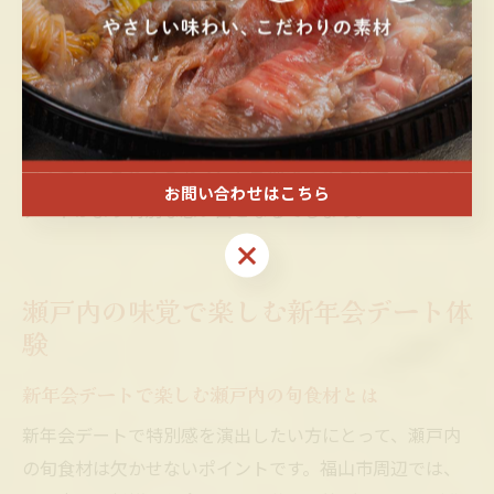
す。飲み放題付きコースやサプライズ対応の有無、料理
内容も確認しておくと、当日のトラブルを防げます。
また、予約内容の最終確認は前日までに行いましょう。
予約当日は時間に余裕を持って到着し、万が一の遅刻や
キャンセル時の対応も事前に店舗へ確認しておくことが
安心です。これらのポイントを押さえることで、新年会
お問い合わせはこちら
デートがより特別な思い出となるでしょう。
お問い合わせはこちら
瀬戸内の味覚で楽しむ新年会デート体
験
新年会デートで楽しむ瀬戸内の旬食材とは
新年会デートで特別感を演出したい方にとって、瀬戸内
の旬食材は欠かせないポイントです。福山市周辺では、