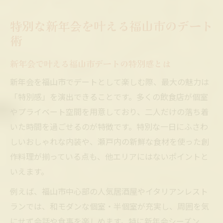
新年会を福山市で満喫するデートの秘訣
特別な新年会を叶える福山市のデート
新年会デートで大切な時間を過ごすポイン
術
ト
新年会で叶える福山市デートの特別感とは
新年会デートにおすすめな個室空間の選び方
新年会に最適な個室空間を選ぶチェックポ
新年会を福山市でデートとして楽しむ際、最大の魅力は
イント
「特別感」を演出できることです。多くの飲食店が個室
デートで人気の新年会個室空間の見極め方
やプライベート空間を用意しており、二人だけの落ち着
いた時間を過ごせるのが特徴です。特別な一日にふさわ
新年会デートで個室を活用するメリット
しいおしゃれな内装や、瀬戸内の新鮮な食材を使った創
新年会に合う個室の種類とデートの相性
作料理が揃っている点も、他エリアにはないポイントと
新年会デート向け個室の予約ポイントを解
いえます。
説
例えば、福山市中心部の人気居酒屋やイタリアンレスト
瀬戸内の味覚で楽しむ新年会デート体験
ランでは、和モダンな個室・半個室が充実し、周囲を気
新年会デートで楽しむ瀬戸内の旬食材とは
にせず会話や食事を楽しめます。特に新年会シーズン