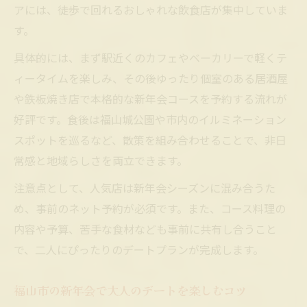
アには、徒歩で回れるおしゃれな飲食店が集中していま
福山市で新年会をロマンチックに過ごすヒント
す。
新年会デートで叶えるロマンチックな夜の
具体的には、まず駅近くのカフェやベーカリーで軽くテ
作り方
ィータイムを楽しみ、その後ゆったり個室のある居酒屋
福山市の新年会で雰囲気重視のデートを楽
や鉄板焼き店で本格的な新年会コースを予約する流れが
しむ
好評です。食後は福山城公園や市内のイルミネーション
新年会でロマンチックに過ごす演出アイデ
スポットを巡るなど、散策を組み合わせることで、非日
ア集
常感と地域らしさを両立できます。
新年会デートでパートナーと特別な時間を
注意点として、人気店は新年会シーズンに混み合うた
演出
め、事前のネット予約が必須です。また、コース料理の
新年会デートで心に残るロマンチックな体
内容や予算、苦手な食材なども事前に共有し合うこと
験
で、二人にぴったりのデートプランが完成します。
プライベート感重視の新年会デートスタイル
新年会デートで叶えるプライベート空間の
福山市の新年会で大人のデートを楽しむコツ
魅力