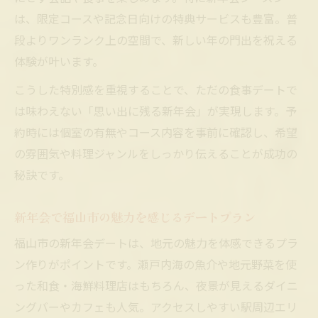
瀬戸内の味覚が彩る新年会デートの魅力
は、限定コースや記念日向けの特典サービスも豊富。普
新年会で味わいたい瀬戸内創作料理の特徴
段よりワンランク上の空間で、新しい年の門出を祝える
瀬戸内食材を使った新年会デートの楽しみ
体験が叶います。
方
こうした特別感を重視することで、ただの食事デートで
新年会で堪能する瀬戸内の美味しい料理体
は味わえない「思い出に残る新年会」が実現します。予
験
約時には個室の有無やコース内容を事前に確認し、希望
大人女子が満足する新年会の楽しみ方
の雰囲気や料理ジャンルをしっかり伝えることが成功の
新年会デートで大人女子が喜ぶポイント集
秘訣です。
大人女子向け新年会の上質な過ごし方とは
新年会で福山市の魅力を感じるデートプラン
新年会で楽しむ大人女子のための工夫を紹
介
福山市の新年会デートは、地元の魅力を体感できるプラ
新年会デートで女性が満足する演出ポイン
ン作りがポイントです。瀬戸内海の魚介や地元野菜を使
ト
った和食・海鮮料理店はもちろん、夜景が見えるダイニ
ングバーやカフェも人気。アクセスしやすい駅周辺エリ
新年会で大人女子が癒される空間の選び方