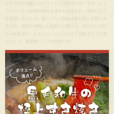
それぞれの個室にはメリットと注意点があります。カッ
プルシートは空間が狭めな場合もあるため、事前に広さ
を確認しましょう。掘りごたつ個室は靴を脱ぐ必要があ
るため、服装や荷物にも配慮が必要です。自分たちの好
みや新年会デートのイメージに合わせて個室タイプを選
ぶことが、満足度アップの秘訣です。
新年会デート向け個室の予約ポイントを解説
新年会デートで個室を確保するには、早めの予約が何よ
りも大切です。福山市の人気店では年末年始シーズンに
予約が集中しやすいため、ネット予約や電話予約を活用
して希望日時を押さえましょう。
予約時には「個室希望」であることを必ず伝え、利用人
数や希望の個室タイプも明確に伝えておくとスムーズで