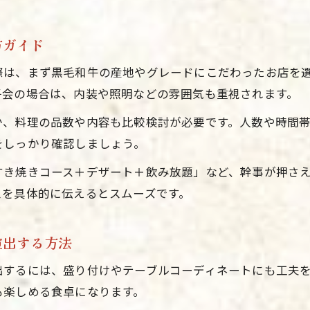
女子会新年会を成功へ導く幹事の段取り術
方ガイド
黒毛和牛すき焼きコース選定のチェックリスト
福山市で人気の新年会幹事サポートポイント
際は、まず黒毛和牛の産地やグレードにこだわったお店を
幹事経験者がすすめる新年会の満足度アップ策
子会の場合は、内装や照明などの雰囲気も重視されます。
か、料理の品数や内容も比較検討が必要です。人数や時間
をしっかり確認しましょう。
すき焼きコース＋デザート＋飲み放題」など、幹事が押さ
スを具体的に伝えるとスムーズです。
演出する方法
出するには、盛り付けやテーブルコーディネートにも工夫
も楽しめる食卓になります。