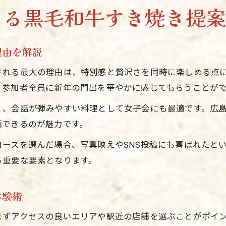
える黒毛和牛すき焼き提
女子会幹事が選ぶ福山エリアの新年会術
女子会新年会で支持される幹事のポイントまとめ
福山市新年会で幹事が注目したい個室空間の魅力
理由を解説
黒毛和牛すき焼きコースの選び方と幹事のコツ
される最大の理由は、特別感と贅沢さを同時に楽しめる点
女子会新年会で喜ばれる演出とおもてなし術
、参加者全員に新年の門出を華やかに感じてもらうことが
福山すき焼きで幹事が気をつけたい予約ポイント
く、会話が弾みやすい料理として女子会にも最適です。広
黒毛和牛すき焼きで彩る理想の新年会体験
画できるのが魅力です。
新年会を彩る黒毛和牛すき焼き体験の魅力
ースを選んだ場合、写真映えやSNS投稿にも喜ばれたと
福山市で叶う理想的な新年会すき焼きプラン
る重要な要素となります。
女子会の満足度を高める新年会コースの選び方
幹事が押さえたい黒毛和牛すき焼きの楽しみ方
体験術
福山で人気の新年会黒毛和牛すき焼きスポット
まずアクセスの良いエリアや駅近の店舗を選ぶことがポイ
個室空間でもっと楽しむ女子会新年会の極意