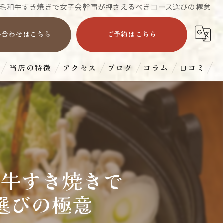
毛和牛すき焼きで女子会幹事が押さえるべきコース選びの極意
い合わせはこちら
ご予約はこちら
当店の特徴
アクセス
ブログ
コラム
口コミ
すき焼き
ランチ
ディナー
和牛すき焼きで
宴会
選びの極意
和牛