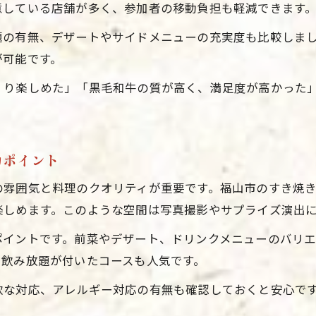
意している店舗が多く、参加者の移動負担も軽減できます
新年会に最適な個室空間の選び方と活用術
題の有無、デザートやサイドメニューの充実度も比較しま
女子会で人気の福山市すき焼き個室ポイント
が可能です。
黒毛和牛すき焼きが映える個室女子会テクニック
くり楽しめた」「黒毛和牛の質が高く、満足度が高かった
幹事が知っておきたい個室新年会の演出方法
。
福山新年会で評判のくつろぎ個室体験ガイド
新年会を華やぐ黒毛和牛すき焼きの秘密とは
力ポイント
黒毛和牛すき焼きが新年会に華を添える理由
の雰囲気と料理のクオリティが重要です。福山市のすき焼
女子会新年会で話題のすき焼きの美味しさの秘密
お問い合わせはこちら
お問い合わせはこちら
楽しめます。このような空間は写真撮影やサプライズ演出
幹事必見の黒毛和牛すき焼き選びのポイント
福山市新年会注目の黒毛和牛すき焼き体験談
ポイントです。前菜やデザート、ドリンクメニューのバリ
や飲み放題が付いたコースも人気です。
新年会におすすめ黒毛和牛すき焼きの楽しみ方
幹事目線で探る福山新年会の成功ポイント
軟な対応、アレルギー対応の有無も確認しておくと安心で
新年会幹事が押さえる福山すき焼き店選びの秘訣