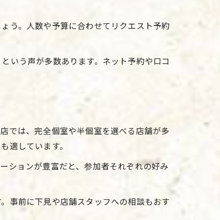
。
しょう。人数や予算に合わせてリクエスト予約
」という声が多数あります。ネット予約や口コ
き店では、完全個室や半個室を選べる店舗が多
にも適しています。
エーションが豊富だと、参加者それぞれの好み
す。事前に下見や店舗スタッフへの相談もおす