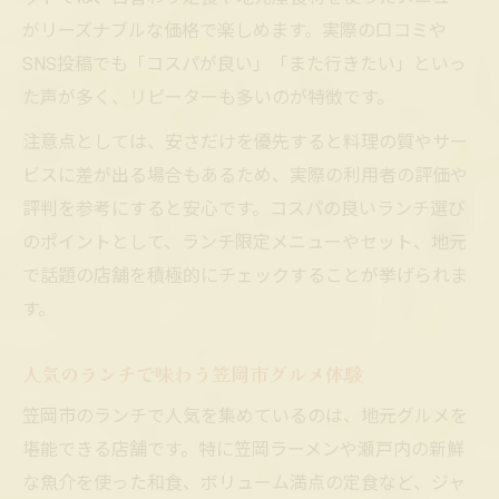
グルメ通も納得のコスパランチガイド
がリーズナブルな価格で楽しめます。実際の口コミや
人気のグルメランチを満喫する秘訣を紹介
SNS投稿でも「コスパが良い」「また行きたい」といっ
た声が多く、リピーターも多いのが特徴です。
人気ランチで満足グルメを味わうコツ
笠岡市のグルメランチで外せないポイント
注意点としては、安さだけを優先すると料理の質やサー
ビスに差が出る場合もあるため、実際の利用者の評価や
おしゃれランチで話題のメニューを堪能
評判を参考にすると安心です。コスパの良いランチ選び
人気グルメを楽しむランチタイムの工夫
のポイントとして、ランチ限定メニューやセット、地元
コスパと人気を両立するランチの選択法
で話題の店舗を積極的にチェックすることが挙げられま
話題沸騰の笠岡市おしゃれランチ事情
す。
笠岡市のおしゃれランチ最新トレンド
グルメ女子にも人気のランチポイント
人気のランチで味わう笠岡市グルメ体験
コスパ抜群のおしゃれランチ体験方法
笠岡市のランチで人気を集めているのは、地元グルメを
人気急上昇のグルメランチが集まる理由
堪能できる店舗です。特に笠岡ラーメンや瀬戸内の新鮮
ランチで味わう笠岡市の雰囲気と魅力
な魚介を使った和食、ボリューム満点の定食など、ジャ