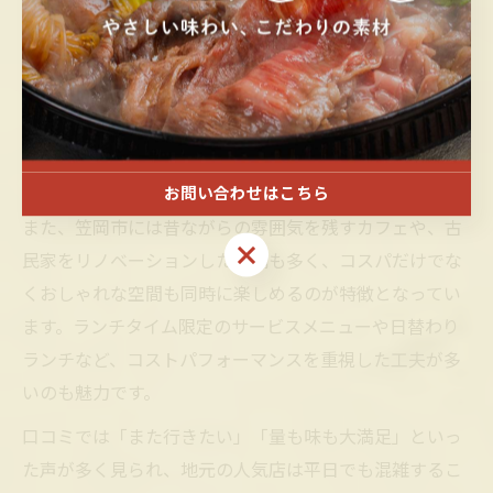
コスパ良好な笠岡市ランチの特徴とは
笠岡市でコスパ良好なランチを選ぶ際の最大の特徴は、
地元食材を活かしたボリューム満点の料理がリーズナブ
ルに楽しめる点です。特に新鮮な魚介類や野菜を使った
定食やランチセットは、価格以上の満足感を得られると
評判です。
お問い合わせはこちら
また、笠岡市には昔ながらの雰囲気を残すカフェや、古
お問い合わせはこちら
民家をリノベーションした店舗も多く、コスパだけでな
くおしゃれな空間も同時に楽しめるのが特徴となってい
ます。ランチタイム限定のサービスメニューや日替わり
ランチなど、コストパフォーマンスを重視した工夫が多
いのも魅力です。
口コミでは「また行きたい」「量も味も大満足」といっ
た声が多く見られ、地元の人気店は平日でも混雑するこ