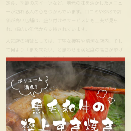
定食、季節のスイーツなど、地元の味を活かしたメニュ
ーが訪れる人の心をつかんでいます。口コミやSNSで評
価が高い店舗は、盛り付けやサービスにも工夫が見ら
れ、幅広い年代から支持されています。
人気店の特徴としては、丁寧な接客や清潔な店内、そし
て何より「また来たい」と思わせる満足度の高さが挙げ
られます。実際に利用した人からは、「コスパが良くて
おしゃれ」「友人を連れて行きたくなる」といった声も
多く寄せられています。初めての方でも入りやすい雰囲
気づくりや、混雑時のスムーズな案内など、細やかな配
慮が人気の理由となっています。
コスパ重視なら笠岡市ランチが狙い目