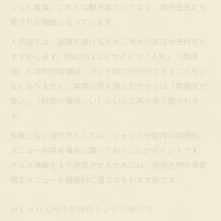
ンルも豊富。これらは観光客だけでなく、地元住民にも
穴場で味わう満足度高いランチの選び方
愛される理由となっています。
穴場ランチで見つけるおしゃれなグルメ
コスパ良好な笠岡市ランチの穴場提案
人気店では、混雑を避けるために早めの来店や予約をお
すすめします。SNSや口コミサイトで「人気」「高評
人気の穴場で味わうグルメランチ体験
価」と評判の店舗は、ランチ時に行列ができることも少
満足度アップのランチ選びポイント紹介
なくありません。実際に足を運んだ方からは「雰囲気が
おしゃれとコスパを重視した穴場ランチ
良い」「料理が美味しい」といった声が多く聞かれま
す。
失敗しない選び方としては、ジャンルや店内の雰囲気、
メニュー内容を事前に調べておくことがポイントです。
グルメ体験をより充実させるためには、地元名物や季節
限定メニューを積極的に選ぶのもおすすめです。
おしゃれも叶う笠岡市ランチの選び方