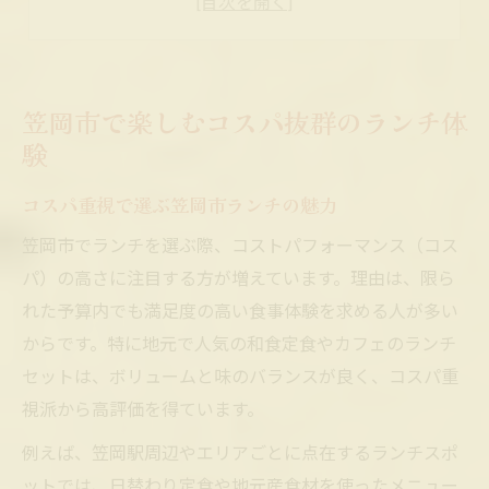
笠岡市のランチで知るグルメの奥深さ
笠岡市ランチで満足度が高まる理由
おしゃれ好き必見のグルメランチ案内
笠岡市で楽しむコスパ抜群のランチ体
おしゃれな笠岡市ランチでグルメ満喫
験
人気急上昇のランチスポットをチェック
コスパ重視で選ぶ笠岡市ランチの魅力
コスパも抜群なランチで楽しむ食体験
笠岡市でランチを選ぶ際、コストパフォーマンス（コス
笠岡市グルメで叶うおしゃれランチ空間
パ）の高さに注目する方が増えています。理由は、限ら
話題のグルメランチで人気の秘密を探る
れた予算内でも満足度の高い食事体験を求める人が多い
コスパ重視なら笠岡市ランチが狙い目
からです。特に地元で人気の和食定食やカフェのランチ
コスパ良好な笠岡市ランチの特徴とは
セットは、ボリュームと味のバランスが良く、コスパ重
人気ランチで賢くグルメを楽しむ方法
視派から高評価を得ています。
おしゃれさも兼ね備えた笠岡市ランチ
例えば、笠岡駅周辺やエリアごとに点在するランチスポ
笠岡市のランチで得するポイント解説
ットでは、日替わり定食や地元産食材を使ったメニュー