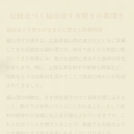
伝統製法が息づくすき焼きの工夫と知恵
家庭で再現できる福山のすき焼き術
伝統息づく福山流すき焼きの奥深さ
家庭用すき焼きで本格福山流に近づくコツ
福山流すき焼きが生まれた歴史と特徴解説
すき焼きの味を家庭で再現する下準備の工
夫
福山流すき焼きは、広島県福山市の食文化とともに発展
してきた伝統的な鍋料理です。地元で古くから家庭に根
家族で楽しむすき焼きの盛り付けアイデア
付いてきた背景には、豊かな自然に恵まれた食材の存在
すき焼きで大切な食材の下ごしらえ方法
があります。特に、上質な黒毛和牛や新鮮な野菜など、
家庭の鍋で作るすき焼きの火加減ポイント
地域ならではの素材を活かすことで独自の味わいが形成
割り下の黄金比が決め手のすき焼き体験
されてきました。
すき焼き割り下の黄金比を見極める方法
福山流の特徴は、まず肉を焼き付けて旨味を閉じ込める
割り下の甘辛バランスがすき焼きの決め手
こと、割り下の甘辛バランスにこだわること、そして具
家庭でできる割り下の作り方と応用例
材の順序や火加減にも工夫が凝らされている点です。こ
すき焼きのタレと水の割合にこだわる理由
れらのポイントを押さえることで、家庭でもお店のよう
割り下で引き立つすき焼きの旨みを解説
な本格的なすき焼きを楽しめるようになりました。