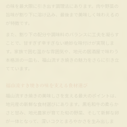
ク
の味を最大限に引き出す調理法にあります。肉や野菜の
すき焼きは何で焼くのが良いか牛脂で検証
旨味が割り下に溶け込み、最後まで美味しく味わえるの
牛脂の役割が決める本格すき焼きの味の深
が特徴です。
み
また、割り下の配分や調味料のバランスに工夫を凝らす
すき焼きの具材投入タイミング攻略法
ことで、甘すぎず辛すぎない絶妙な味付けが実現しま
すき焼きの具材は順番が美味しさの鍵とな
す。家族で囲む温かな雰囲気や、地元の居酒屋で味わう
る
本格派の一皿も、福山流すき焼きの魅力をさらに引き立
肉と野菜の投入タイミングが味を左右する
てています。
理由
福山流すき焼きの味を支える食材選び
すき焼きで失敗しない具材の順番と工夫
福山流すき焼きの具材投入タイミング解説
福山流すき焼きの美味しさを支える最大のポイントは、
豆腐やしらたきの加え方ひと工夫で味が変
地元産の新鮮な食材選びにあります。黒毛和牛の柔らか
わる
さと甘み、地元農家が育てた旬の野菜、そして新鮮な卵
が一体となって、深いコクとまろやかさを生み出しま