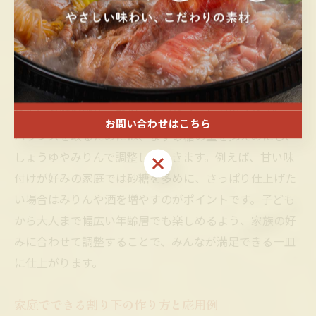
すき焼きの味を決定づけるのは、割り下の「甘辛バラン
ス」です。広島県福山市流では、甘さと塩味が絶妙に調
和した割り下が好まれています。このバランスが崩れる
と、せっかくの黒毛和牛や新鮮野菜の旨みがぼやけてし
まい、家庭の味が一段落ちてしまうこともあります。
お問い合わせはこちら
バランスを取るためには、まず砂糖の量を抑えめにし、
しょうゆやみりんで調整していきます。例えば、甘い味
お問い合わせはこちら
付けが好みの家庭では砂糖を多めに、さっぱり仕上げた
い場合はみりんや酒を増やすのがポイントです。子ども
から大人まで幅広い年齢層でも楽しめるよう、家族の好
みに合わせて調整することで、みんなが満足できる一皿
に仕上がります。
家庭でできる割り下の作り方と応用例