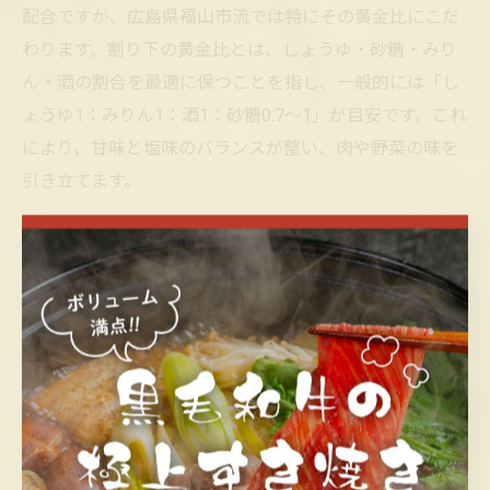
配合ですが、広島県福山市流では特にその黄金比にこだ
わります。割り下の黄金比とは、しょうゆ・砂糖・みり
ん・酒の割合を最適に保つことを指し、一般的には「し
ょうゆ1：みりん1：酒1：砂糖0.7～1」が目安です。これ
により、甘味と塩味のバランスが整い、肉や野菜の味を
引き立てます。
黄金比を見極めるコツとしては、まず小さな鍋で少量ず
つ試作し、味見を重ねることが重要です。特に福山市で
は地元産の醤油や砂糖を使う家庭も多く、素材によって
風味が微妙に変化するため、家庭ごとに微調整が必要と
なります。実際の失敗例としては、砂糖を入れすぎて甘
くなりすぎたり、醤油が強くて辛く感じたりするケース
が多いので、味を見ながら少しずつ調整しましょう。
割り下の甘辛バランスがすき焼きの決め手