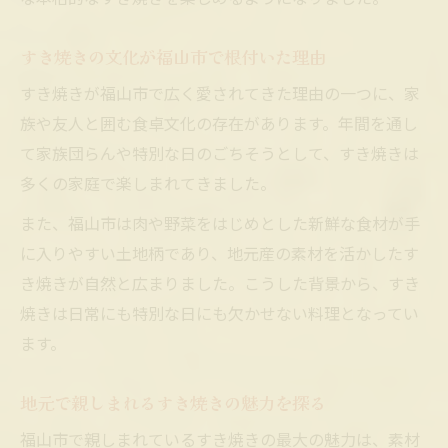
肉の焼き方を極める福山流ポイント
すき焼きの文化が福山市で根付いた理由
すき焼きの肉はなぜ最初に焼くのか徹底解
説
すき焼きが福山市で広く愛されてきた理由の一つに、家
族や友人と囲む食卓文化の存在があります。年間を通し
肉の焼き色で変わるすき焼きの味わい体験
て家族団らんや特別な日のごちそうとして、すき焼きは
福山流すき焼きで実践したい肉焼きのコツ
多くの家庭で楽しまれてきました。
すき焼きで肉の旨みを最大限に引き出す方
法
また、福山市は肉や野菜をはじめとした新鮮な食材が手
に入りやすい土地柄であり、地元産の素材を活かしたす
肉の厚さと焼き時間が決めるすき焼きの魅
き焼きが自然と広まりました。こうした背景から、すき
力
焼きは日常にも特別な日にも欠かせない料理となってい
牛脂使いで香る本格すき焼きの秘密
ます。
すき焼き作りで牛脂を使うべき理由と効果
牛脂で仕上げるすき焼きの香ばしさを体感
地元で親しまれるすき焼きの魅力を探る
牛脂を活かしたすき焼きの鍋準備テクニッ
福山市で親しまれているすき焼きの最大の魅力は、素材