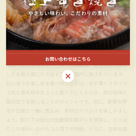
舗は、福山市の食文化に新風を吹き込み、多くの人が繰
り返し訪れたくなる魅力を持っています。
初心者でも楽しめる黒毛和牛すき焼きの美味しい食べ
方ガイド
お問い合わせはこちら
福山市初の黒毛和牛すき焼き居酒屋は、黒毛和牛の美味
しさを最大限に引き出す工夫が随所に施されています。
お問い合わせはこちら
初心者でも楽しめる食べ方としては、まず薄くスライス
された黒毛和牛をさっと割り下にくぐらせ、肉の旨味と
脂の甘さを感じることがポイントです。次に、新鮮な野
菜や豆腐と一緒に煮込み、素材のバランスを楽しみまし
ょう。割り下は秘伝の低糖質和風ダシを使用し、さっぱ
りした味わいながらコク深さが特徴。さらに、生卵を絡