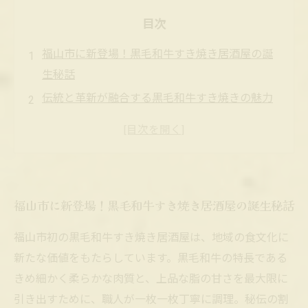
目次
福山市に新登場！黒毛和牛すき焼き居酒屋の誕
生秘話
伝統と革新が融合する黒毛和牛すき焼きの魅力
とは
地元食材を活かした職人技が生む至高の一皿
温かみ溢れる居酒屋空間で味わう贅沢なひとと
き
福山市に新登場！黒毛和牛すき焼き居酒屋の誕生秘話
食通も唸る！福山市初の黒毛和牛すき焼き居酒
屋の人気の秘密
福山市初の黒毛和牛すき焼き居酒屋は、地域の食文化に
初心者でも楽しめる黒毛和牛すき焼きの美味し
新たな価値をもたらしています。黒毛和牛の特長である
い食べ方ガイド
きめ細かく柔らかな肉質と、上品な脂の甘さを最大限に
福山市の新名所に！黒毛和牛すき焼き居酒屋で
引き出すために、職人が一枚一枚丁寧に調理。秘伝の割