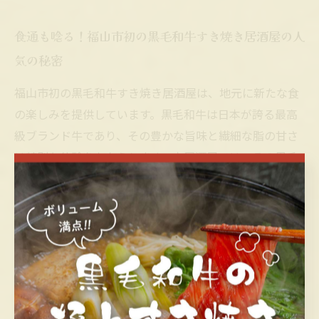
食通も唸る！福山市初の黒毛和牛すき焼き居酒屋の人
気の秘密
福山市初の黒毛和牛すき焼き居酒屋は、地元に新たな食
の楽しみを提供しています。黒毛和牛は日本が誇る最高
級ブランド牛であり、その豊かな旨味と繊細な脂の甘さ
は特別な体験をもたらします。本居酒屋では、その黒毛
和牛を贅沢に使用したすき焼きをメインに据えており、
伝統的な味わいと現代的な調理技術が融合しています。
地域産の新鮮な野菜やこだわりの割り下を使い、一品一
品丁寧に仕上げられた料理は食通をもうならせる質の高
さが魅力です。温かみのある居酒屋の雰囲気に加え、高
級感も兼ね備えた空間で、友人や家族とリラックスしな
がら贅沢なひとときを過ごすことができます。この新店