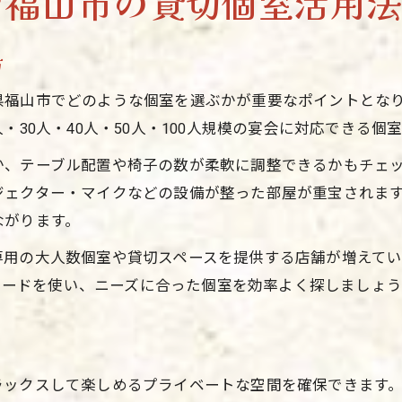
な福山市の貸切個室活用
宴会を盛り上げる福山市グルメの選び方
福山 宴会 30人規模に適した料理の提案
方
宴会満足度が高まるグルメ選びのコツ
県福山市でどのような個室を選ぶかが重要なポイントとな
福山市宴会で楽しめる人気グルメの特徴
・30人・40人・50人・100人規模の宴会に対応できる
大人数宴会で喜ばれるグルメポイント
か、テーブル配置や椅子の数が柔軟に調整できるかもチェ
貸切個室で叶う福山市のゆったり宴会体験
ジェクター・マイクなどの設備が整った部屋が重宝されま
貸切個室で味わうゆったり宴会の魅力
ながります。
福山 宴会 100人対応個室の活用法
用の大人数個室や貸切スペースを提供する店舗が増えていま
プライベート感が高まる宴会の楽しみ方
ーワードを使い、ニーズに合った個室を効率よく探しましょ
大人数宴会でもくつろげる個室の秘訣
福山市貸切個室で特別感を演出する方法
ト
福山市でグルメと宴会を両立させるコツ
ックスして楽しめるプライベートな空間を確保できます。福
宴会とグルメを両立する福山市の選び方