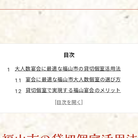
目次
大人数宴会に最適な福山市の貸切個室活用法
宴会に最適な福山市大人数個室の選び方
貸切個室で実現する福山宴会のメリット
福山市で宴会会場を探す際の個室活用術
福山 宴会 大人数対応個室の活用ポイント
宴会幹事が押さえるべき個室の選定基準
宴会を成功へ導く福山市エリアのグルメ選び