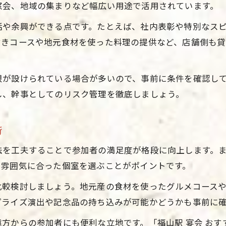
窓会、地域の集まりなど幅広い用途で活用されています。
福山 宴会 40人でも満足できる工夫
話や余興ができる点です。たとえば、社内表彰や特別なス
宴会幹事必見のグルメ選定ポイント
付きコースや地元食材を使った料理の提供など、店舗側も
福山市で楽しむ宴会グルメ融合の秘訣
宴会とグルメ両立に役立つ会場選び
限が設けられている場合が多いので、事前に条件を確認し
歓送迎会の幹事が押さえたい宴会ポイント
し、幹事としてのリスク管理を徹底しましょう。
歓送迎会幹事が選ぶべき宴会会場の特徴
宴会を盛り上げる福山市のコツと注意点
術
福山 宴会 50人規模で失敗しない方法
お問い合わせはこちら
お問い合わせはこちら
法を工夫することで参加者の満足度が格段に向上します。
幹事が実践したい宴会プランニング術
、雰囲気に合った個室を選ぶことがポイントです。
宴会参加者が喜ぶ演出のポイント
比較検討しましょう。地元産の食材を使ったグルメコース
参加者満足度を高める宴会会場選びの秘訣
プライズ演出や記念品の持ち込みが可能かどうかも事前に
宴会参加者満足度を高める会場の選び方
方からの参加者にも便利な立地です。「福山駅 宴会 お
福山市20人宴会で最適な空間づくり術