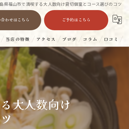
島県福山市で満喫する大人数向け貸切個室とコース選びのコツ
い合わせはこちら
ご予約はこちら
当店の特徴
アクセス
ブログ
コラム
口コミ
すき焼き
ランチ
ディナー
する大人数向け
宴会
コツ
和牛