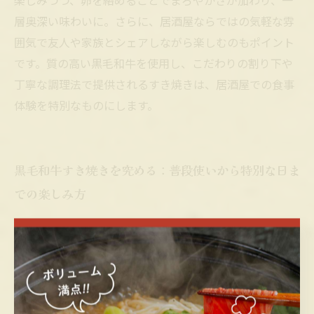
楽しみつつ、卵を絡めることでまろやかさが加わり、一
層奥深い味わいに。さらに、居酒屋ならではの気軽な雰
囲気で友人や家族とシェアしながら楽しむのもポイント
です。質の高い黒毛和牛を使用し、こだわりの割り下や
丁寧な調理法で提供されるすき焼きは、居酒屋での食事
体験を特別なものにします。
黒毛和牛すき焼きを究める：普段使いから特別な日ま
での楽しみ方
黒毛和牛は、日本が誇る和牛の中でも特に優れた肉質を
持ち、細やかな霜降りが特徴です。この繊細な脂肪分は
加熱するとすっと溶け、口の中で豊かな旨味とともにと
ろける食感を生み出します。居酒屋で提供されるすき焼
きは、そんな黒毛和牛の魅力を手軽に楽しめるメニュー