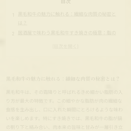
目次
黒毛和牛の魅力に触れる：繊細な肉質の秘密と
は？
居酒屋で味わう黒毛和牛すき焼きの極意：脂の
入り方が決め手！
口の中でとろける黒毛和牛の食感を引き出す調
理テクニック
居酒屋だからこそ楽しめる！黒毛和牛すき焼き
黒毛和牛の魅力に触れる：繊細な肉質の秘密とは？
のこだわりポイント
黒毛和牛すき焼きを究める：普段使いから特別
黒毛和牛は、その霜降りと呼ばれるきめ細かい脂肪の入
な日までの楽しみ方
り方が最大の特徴です。この細やかな脂肪が肉の繊細な
黒毛和牛すき焼きの基礎知識：歴史と日本食文
食感を生み出し、口に入れた瞬間にとろけるような味わ
化における位置づけ
いを楽しめます。特にすき焼きでは、黒毛和牛の脂が鍋
居酒屋で黒毛和牛をもっと美味しく食べるため
の割り下と絡み合い、肉本来の旨味と甘みが一層引き立