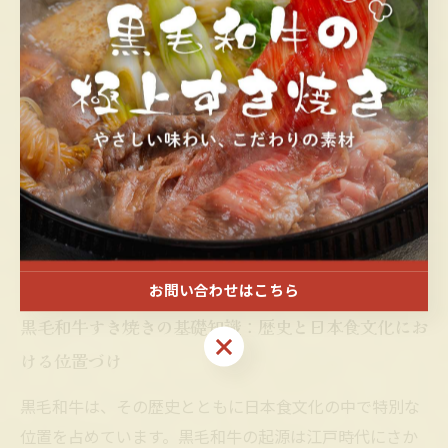
のひとつです。ポイントは、肉を薄切りにし、割り下で
さっと煮ることで肉の甘みを引き出すこと。さらに、新
鮮な卵にくぐらせることで、まろやかさとコクを加え、
味わいに深みが増します。普段使いの居酒屋でも、黒毛
和牛の品質を活かしたすき焼きを味わうことができ、特
別な日には贅沢な気分を演出する理想的な一品です。黒
毛和牛の繊細な肉質と居酒屋ならではの温もりを感じな
がら、すき焼きの楽しさをご堪能ください。
お問い合わせはこちら
黒毛和牛すき焼きの基礎知識：歴史と日本食文化にお
お問い合わせはこちら
ける位置づけ
黒毛和牛は、その歴史とともに日本食文化の中で特別な
位置を占めています。黒毛和牛の起源は江戸時代にさか