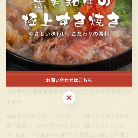
と心地よい食感を生み出します。忙しいビジネスマンや
家族連れにも適したランチコースは、短時間で満足感を
得られるメニュー構成が特徴です。さらに居酒屋の温か
みある空間で味わうことで、普段のランチとは異なる贅
沢なひとときを提供。福山市でのこの新しいランチすき
焼きスタイルは、今後の居酒屋文化における新たな潮流
を示しています。
お問い合わせはこちら
ランチですき焼きを食べるならここ！おすすめスポッ
お問い合わせはこちら
ト紹介
福山市で初めてランチタイムにすき焼きを提供する居酒
屋が登場し、地域の食文化に新しい魅力を加えていま
す。従来、すき焼きは夕食や特別な機会に楽しむ料理で