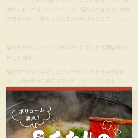
ています。仕事の合間や休日に、気軽に本格すき焼きを
味わえるこの新しいスタイルは、福山市の食文化に新風
を吹き込み、地域の人々に愛され続けることでしょう。
福山市初のランチすき焼きがもたらした居酒屋業界の
新たな潮流
福山市で初めて実現したランチタイムのすき焼き提供
は、居酒屋業界に新鮮な変化をもたらしています。従
来、すき焼きは夕食や特別な食事のイメージが強く、手
軽に楽しむ機会が限られていました。しかし福山市の新
しい試みでは、ランチタイムに地元産の厳選食材を使用
した本格すき焼きを提供し、気軽に味わえる環境を整え
ています。すき焼きは牛肉の旨味と醤油ベースの割下、
そして新鮮な野菜が絶妙に絡み合うことで、豊かな風味