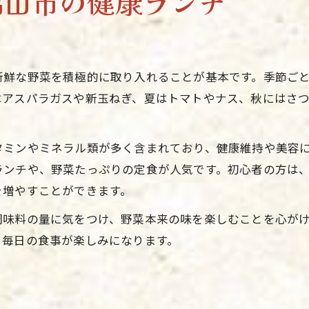
福山市の健康ランチ
リフレッシュできる福山市のランチ健康体験
ヘルシーランチで心身共に癒やされる方法
気分転換に最適な健康ランチの選び方
新鮮な野菜を積極的に取り入れることが基本です。季節ご
福山市のランチ健康で新しい自分に出会う
はアスパラガスや新玉ねぎ、夏はトマトやナス、秋にはさ
ヘルシーご飯で午後の活力をチャージ
福山市らしさ溢れるランチの新提案
タミンやミネラル類が多く含まれており、健康維持や美容
福山市の個性を味わうランチ健康スタイル
ランチや、野菜たっぷりの定食が人気です。初心者の方は
地元食材が主役のランチで健康を意識
を増やすことができます。
ランチ健康と福山の郷土色を両立する工夫
調味料の量に気をつけ、野菜本来の味を楽しむことを心が
新発見！福山市流の健康ランチ選び方
、毎日の食事が楽しみになります。
ヘルシーご飯で満たす福山市らしい時間
心と体を支える健康意識のランチ探し
心身の健康を守る福山市ランチの選択肢