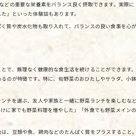
ムなどの重要な栄養素をバランス良く摂取できます。実際に
栄養バランスが魅力の福山市ランチ健康
した」といった体験談もあります。
地元の恵みを味わうヘルシーランチ体験
ぱく質や炭水化物も取り入れて、バランスの良い食事を心
ランチ健康と地元味覚の新たな出会い
。
ことで、無理なく健康的な食生活を続けることができます
めるのが特徴です。特に、旬野菜のおひたしやサラダ、小
ランチを選ぶ、友人や家族と一緒に野菜ランチを楽しむな
かけに家でも野菜料理を増やした」「外食でも野菜メイン
合は、豆類や魚、鶏肉などのたんぱく質をプラスすること