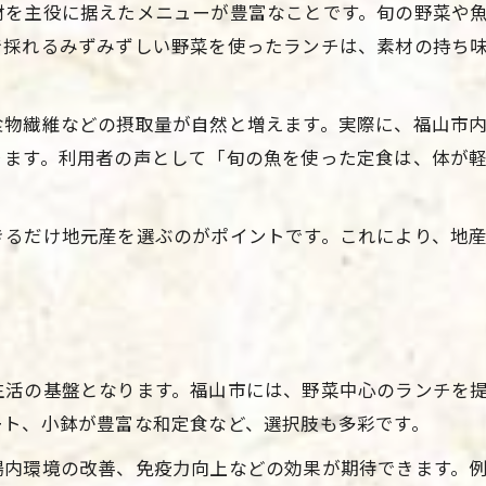
材を主役に据えたメニューが豊富なことです。旬の野菜や
ランチ健康を意識した生活習慣のすすめ
で採れるみずみずしい野菜を使ったランチは、素材の持ち
福山市で叶う心に優しい健康ランチ探訪
ヘルシーランチがもたらす心の安らぎ
食物繊維などの摂取量が自然と増えます。実際に、福山市
福山市のおすすめ健康ランチでリセット
ります。利用者の声として「旬の魚を使った定食は、体が
福山市で選ぶヘルシーご飯の楽しみ方
ヘルシーご飯で始めるランチ健康生活
きるだけ地元産を選ぶのがポイントです。これにより、地
福山市の多彩な健康ランチご飯特集
ランチ健康を意識したご飯選びのコツ
お問い合わせはこちら
お問い合わせはこちら
栄養バランス重視のヘルシーご飯体験
福山市で話題の健康ランチご飯とは
生活の基盤となります。福山市には、野菜中心のランチを
地元の味を満喫できる栄養バランス食
ート、小鉢が豊富な和定食など、選択肢も多彩です。
地元食材で叶えるランチ健康バランス術
腸内環境の改善、免疫力向上などの効果が期待できます。
福山市の味覚を活かした健康ランチ提案