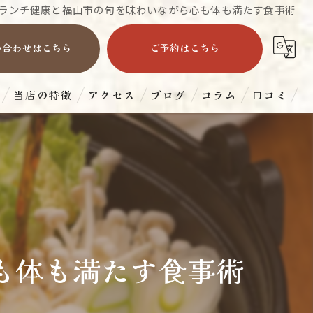
ランチ健康と福山市の旬を味わいながら心も体も満たす食事術
い合わせはこちら
ご予約はこちら
当店の特徴
アクセス
ブログ
コラム
口コミ
すき焼き
ランチ
ディナー
宴会
も体も満たす食事術
和牛