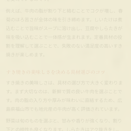
地元色あふれる福山市のすき焼き食文化を探る
福山市で受け継がれるすき焼きの食文化と
例えば、牛肉の脂が割り下と絡むことでコクが増し、春
は
菊のほろ苦さが全体の味を引き締めます。しいたけは煮
込むことで旨味がスープに溶け出し、豆腐やしらたきが
すき焼きと福山市のソウルフードの深いつ
味を吸い込むことで一体感が生まれます。定番具材の役
ながり
割を理解して選ぶことで、失敗のない満足度の高いすき
福山市ならではのすき焼き具材の楽しみ方
焼きが楽しめます。
家庭で再現したい福山市のすき焼き文化
すき焼きから広がる福山市の郷土料理の魅
すき焼きの美味しさを決める具材選びのコツ
力
すき焼きの美味しさは、具材の選び方で大きく変わりま
人気具材ランキングで分かるすき焼き満足献立
す。まず大切なのは、新鮮で質の良い牛肉を選ぶことで
すき焼きの定番人気具材ランキングを解説
す。肉の脂の入り方や厚みが味わいに直結するため、広
ランキングから見るすき焼きの満足献立づ
島県福山市でも地元産の牛肉が高く評価されています。
くり
野菜は旬のものを選ぶと、甘みや香りが強くなり、割り
人気具材で楽しむすき焼きの組み合わせ術
下との相性も良くなります。しらたきはアク抜きをし、