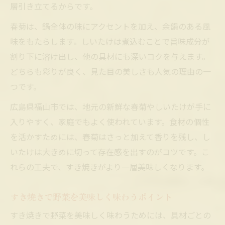
層引き立てるからです。
すき焼きの歴史が育む福山市の食文化物語
春菊は、鍋全体の味にアクセントを加え、余韻のある風
福山市の生活に根付くすき焼きの魅力を紹
味をもたらします。しいたけは煮込むことで旨味成分が
介
割り下に溶け出し、他の具材にも深いコクを与えます。
思い出に残るすき焼きと地元の味わい方
どちらも彩りが良く、見た目の美しさも人気の理由の一
すき焼きがもたらす会話と地域の絆を深め
つです。
る
広島県福山市では、地元の新鮮な春菊やしいたけが手に
入りやすく、家庭でもよく使われています。食材の個性
を活かすためには、春菊はさっと加えて香りを残し、し
いたけは大きめに切って存在感を出すのがコツです。こ
れらの工夫で、すき焼きがより一層美味しくなります。
すき焼きで野菜を美味しく味わうポイント
すき焼きで野菜を美味しく味わうためには、具材ごとの