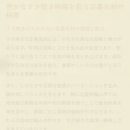
豊かなすき焼き時間を彩る定番具材の
すき焼きで野菜を美味しく味わうポイント
秘密
すき焼き具材の組み合わせが満足度を左右
する理由
すき焼きに欠かせない定番具材の役割と魅力
牛肉や野菜を活かすすき焼きの美味しい焼き方
すき焼きの定番具材には、それぞれ異なる役割と魅力が
すき焼きの牛肉を美味しく焼く基本の順番
あります。牛肉は旨味とコクを生み出す主役であり、割
すき焼きで野菜のおいしさを引き出す焼き
り下と溶け合うことで全体の味をまとめ上げます。長ね
方
ぎや玉ねぎは甘みを加え、春菊やしいたけは香りと彩り
を添える重要な存在です。
すき焼きの肉を大きいまま焼くときの注意
点
また、しらたきや豆腐は食感のバリエーションを生み、
すき焼きでお肉のタイミングに迷わないコ
鍋全体にバランスを与えます。特に広島県福山市では、
ツ
地元産の新鮮な牛肉や旬の野菜を使うことで素材本来の
味を活かし、家庭ごとに具材の個性が引き立ちます。こ
すき焼き1枚目の牛肉を美味しく仕上げる方
れらの具材の組み合わせが、すき焼きの奥深い美味しさ
法
を支えているのです。