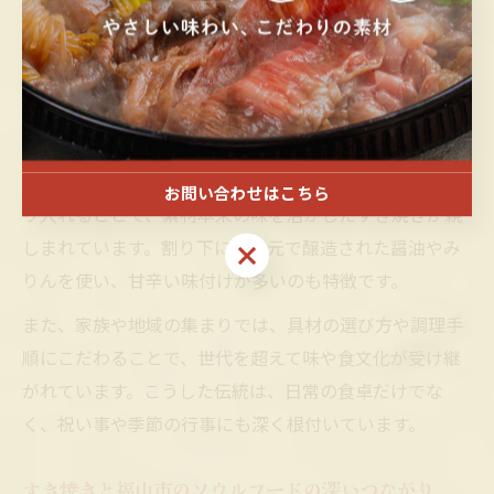
福山市で受け継がれてきたすき焼きの食文化は、地元産
の食材を大切にしながらも、伝統的な調理法を守り続け
ている点が特徴です。すき焼きは家庭の食卓や、家族が
集う特別な日に登場することが多く、地域の人々にとっ
て身近でありながらも特別な存在です。
例えば、福山市では新鮮な牛肉や長ねぎ、旬の野菜を取
お問い合わせはこちら
り入れることで、素材本来の味を活かしたすき焼きが親
しまれています。割り下には地元で醸造された醤油やみ
お問い合わせはこちら
りんを使い、甘辛い味付けが多いのも特徴です。
また、家族や地域の集まりでは、具材の選び方や調理手
順にこだわることで、世代を超えて味や食文化が受け継
がれています。こうした伝統は、日常の食卓だけでな
く、祝い事や季節の行事にも深く根付いています。
すき焼きと福山市のソウルフードの深いつながり