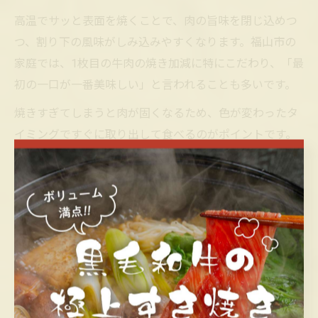
高温でサッと表面を焼くことで、肉の旨味を閉じ込めつ
つ、割り下の風味がしみ込みやすくなります。福山市の
家庭では、1枚目の牛肉の焼き加減に特にこだわり、「最
初の一口が一番美味しい」と言われることも多いです。
焼きすぎてしまうと肉が固くなるため、色が変わったタ
イミングですぐに取り出して食べるのがポイントです。
家族やゲストと「最初の一枚」の美味しさを分かち合う
ことで、食卓が一層盛り上がります。
地元色あふれる福山市のすき焼き食文
化を探る
福山市で受け継がれるすき焼きの食文化とは