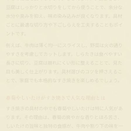
すき焼きのおすすめ野菜とその理由を紹介
豆腐はしっかりと水切りをしてから使うことで、余分な
家族みんなで選ぶすき焼き具材ランキング
水分や臭みを抑え、味の染み込みが良くなります。具材
すき焼きの肉や野菜を最高に味わう調理ポイン
ごとに最適な切り方や下ごしらえを工夫することもポイ
ト
ントです。
すき焼きの味を引き立てる調理のポイント
例えば、牛肉は薄く均一にスライスし、野菜は火の通り
肉と野菜の旨味を活かすすき焼きのコツ
やすさを考慮してカットします。しらたきは食べやすい
すき焼きで割り下が具材に染み込む理由
長さに切り、豆腐は崩れにくい形に整えることで、見た
目も美しく仕上がります。具材選びのコツを押さえるこ
すき焼きの最初の一口を美味しく味わう秘
とで、家庭でも本格的なすき焼きを楽しめるでしょう。
訣
すき焼きで牛肉をもったいなくしない方法
春菊やしいたけがすき焼きで人気な理由とは
食卓を囲むすき焼きの魅力と広島県福山市の物
すき焼きの具材の中でも春菊やしいたけは特に人気があ
語
ります。その理由は、春菊の爽やかな香りとほろ苦さ、
すき焼きでつながる家族と食卓の温かい時
しいたけの旨味と独特の食感が、牛肉や割り下の味を一
間