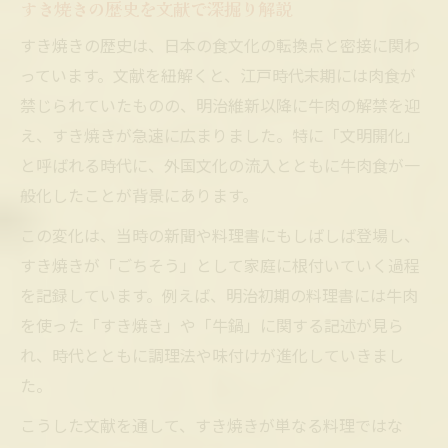
すき焼きの歴史を文献で深掘り解説
明治時代以降のすき焼き普及の歴史
すき焼きの歴史は、日本の食文化の転換点と密接に関わ
すき焼き文化はどう進化したのか解説
っています。文献を紐解くと、江戸時代末期には肉食が
すき焼きは日本発祥の料理かを考察
禁じられていたものの、明治維新以降に牛肉の解禁を迎
卵とすき焼きの歴史的な関わりとは
え、すき焼きが急速に広まりました。特に「文明開化」
江戸時代から変遷したすき焼き伝来
と呼ばれる時代に、外国文化の流入とともに牛肉食が一
江戸時代のすき焼き料理と食文化
般化したことが背景にあります。
すき焼きの起源は江戸か明治か検証
この変化は、当時の新聞や料理書にもしばしば登場し、
すき焼きが江戸時代に与えた影響
すき焼きが「ごちそう」として家庭に根付いていく過程
江戸時代のすき焼きと牛肉解禁史
を記録しています。例えば、明治初期の料理書には牛肉
すき焼きの歴史に見る伝来の系譜
を使った「すき焼き」や「牛鍋」に関する記述が見ら
語源から読み解くすき焼きの歴史的背景
れ、時代とともに調理法や味付けが進化していきまし
た。
すき焼きの語源と由来をわかりやすく解説
鋤とすき焼きの関係や語源説を比較
こうした文献を通して、すき焼きが単なる料理ではな