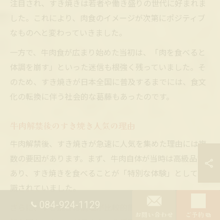
注目され、すき焼きは若者や働き盛りの世代に好まれま
した。これにより、肉食のイメージが次第にポジティブ
なものへと変わっていきました。
一方で、牛肉食が広まり始めた当初は、「肉を食べると
体調を崩す」といった迷信も根強く残っていました。そ
のため、すき焼きが日本全国に普及するまでには、食文
化の転換に伴う社会的な葛藤もあったのです。
牛肉解禁後のすき焼き人気の理由
牛肉解禁後、すき焼きが急速に人気を集めた理由には複
数の要因があります。まず、牛肉自体が当時は高級品で
あり、すき焼きを食べることが「特別な体験」として認
識されていました。
084-924-1129
さらに、すき焼きは調理が比較的簡単で、家族や仲間と
お問い合わせ
ご予約