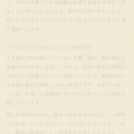
く、日本人の暮らしや価値観の変遷を象徴する存在であ
すき焼きの語源は農具か薄切り肉か
ることが明らかになります。歴史的背景を知ることで、
語源から見るすき焼き歴史の奥深さ
現代のすき焼き文化がどのように形成されたかをより深
英語で伝わるすき焼き語源の話題
く理解できます。
牛肉解禁とすき焼き普及の舞台裏
牛肉解禁がすき焼き文化に与えた衝撃
すき焼き発祥の地はどこかを徹底調査
明治時代のすき焼き普及に迫る歴史
すき焼きの発祥地については、京都、横浜、農村部など
すき焼きと牛肉食文化の転換点
複数の説が存在します。これらは、各地で異なる調理法
牛肉解禁後のすき焼き人気の理由
や味付けが発展したことに起因しています。明治時代に
すき焼きは日本食文化の象徴となった
牛鍋屋が最初に開店したのは横浜ですが、京都では鋤
（すき）を使った調理法が早くから伝わっていた記録も
地域ごとに進化したすき焼きの魅力とは
残されています。
関西と関東で異なるすき焼きの伝統
地域別すき焼き発祥地の説を検証
特に京都発祥説では、農具の鋤を鉄板代わりにして野外
で肉を焼いたというエピソードが語られています。一方
すき焼き調理法の地域差と歴史解説
で、横浜は開港地として西洋文化が早くから入ったこと