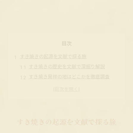
目次
すき焼きの起源を文献で探る旅
すき焼きの歴史を文献で深掘り解説
すき焼き発祥の地はどこかを徹底調査
江戸時代のすき焼き由来を読み解く
すき焼きは日本文化か文献から検証
すき焼き最初の記録と起源の真実
日本食文化と歩んだすき焼き発祥史
すき焼きの起源を文献で探る旅
すき焼きと日本食文化の関係性