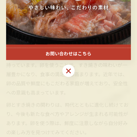
治時代以降、すき焼きが普及する中で、生卵に肉や野菜
をくぐらせて食べるスタイルが一般的になりました。こ
れは、肉の熱を和らげたり、味をまろやかにするための
工夫とされています。
また、地域や家庭によっては卵を使わない場合もありま
お問い合わせはこちら
すが、多くの人々が「すき焼き＝卵」というイメージを
持っています。卵を使うことで、すき焼きの味わいが一
お問い合わせはこちら
層豊かになり、食事の満足感も高まります。近年では、
卵の品質や鮮度にもこだわる家庭が増えており、安全性
への意識も高まっています。
卵とすき焼きの関わりは、時代とともに進化し続けてお
り、今後も新たな食べ方やアレンジが生まれる可能性が
あります。卵を使う際は、鮮度に注意しながら自分好み
の楽しみ方を見つけてみてください。