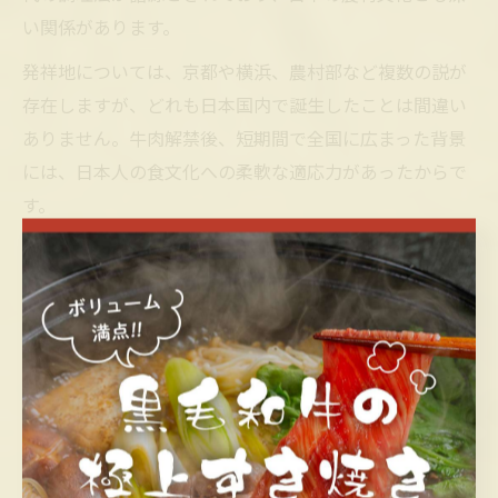
い関係があります。
発祥地については、京都や横浜、農村部など複数の説が
存在しますが、どれも日本国内で誕生したことは間違い
ありません。牛肉解禁後、短期間で全国に広まった背景
には、日本人の食文化への柔軟な適応力があったからで
す。
総合的に見て、すき焼きは日本発祥の料理といえるでし
ょう。現代でも「すき焼き＝日本の伝統料理」と認識さ
れており、海外でも和食の代表格として知られていま
す。
卵とすき焼きの歴史的な関わりとは
すき焼きと卵の組み合わせは、現代の食卓では定番です
が、その歴史的な背景には興味深い変遷があります。明