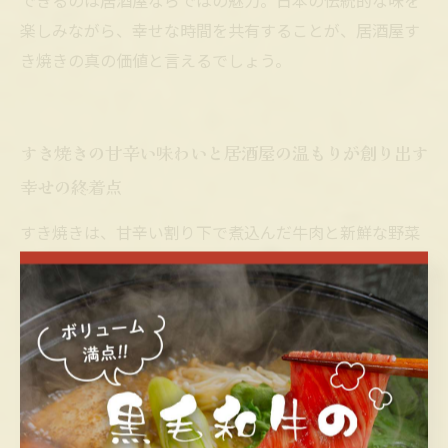
できるのは居酒屋ならではの魅力。日本の伝統的な味を
楽しみながら、幸せな時間を共有することが、居酒屋す
き焼きの真の価値と言えるでしょう。
すき焼きの甘辛い味わいと居酒屋の温もりが創り出す
幸せの終着点
すき焼きは、甘辛い割り下で煮込んだ牛肉と新鮮な野菜
が織りなす深い味わいが特徴であり、居酒屋での食体験
を特別なものにします。居酒屋の温かい空間で囲むすき
焼きは、単なる食事以上の幸せをもたらします。家族や
友人とともに鍋を囲み、会話が弾む時間は心身ともに満
たされるひとときです。伝統的な日本料理として親しま
れているすき焼きは、甘辛い割り下が素材の旨味を引き
立て、食欲をそそる味わいを楽しめます。また、居酒屋