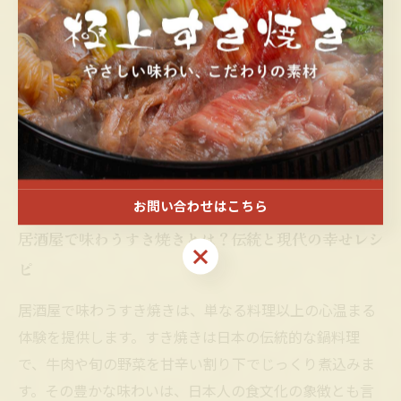
ならではのアットホームな雰囲気が、日常の忙しさを忘
れさせ、ほっと安らぐ時間を提供します。こうした要素
が、すき焼きを通じて生まれる満足感と幸せの秘密で
す。居酒屋のすき焼きは、体だけでなく心にも温もりを
届ける、まさに幸せの終着点と言えるでしょう。ぜひ一
度、居酒屋でその魅力を味わってみてください。
お問い合わせはこちら
居酒屋で味わうすき焼きとは？伝統と現代の幸せレシ
お問い合わせはこちら
ピ
居酒屋で味わうすき焼きは、単なる料理以上の心温まる
体験を提供します。すき焼きは日本の伝統的な鍋料理
で、牛肉や旬の野菜を甘辛い割り下でじっくり煮込みま
す。その豊かな味わいは、日本人の食文化の象徴とも言