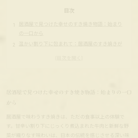
目次
居酒屋で見つけた幸せのすき焼き物語：始まり
の一口から
温かい割り下に包まれて：居酒屋のすき焼きが
もたらす心地よさ
家族や友人と囲む鍋の時間が織りなす絆と満足
感
疲れた日常を忘れる、居酒屋ですき焼きが届け
居酒屋で見つけた幸せのすき焼き物語：始まりの一口
る癒しのひととき
から
すき焼きの甘辛い味わいと居酒屋の温もりが創
り出す幸せの終着点
居酒屋で味わうすき焼きは、ただの食事以上の体験で
居酒屋で味わうすき焼きとは？伝統と現代の幸
す。甘辛い割り下にじっくり煮込まれた牛肉と新鮮な野
せレシピ
菜が織りなす味わいは、日本の伝統を感じさせる深い味