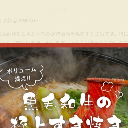
なす絶品の味わい
細な霜降りと豊かな旨みが特徴の黒毛和牛が主役です。特
がら深い味わいを醸し出します。さらに居酒屋ならではの
味に仕上がります。この調理法は、自宅ではなかなか再現
り、そして割り下の甘辛い味わいの三重奏を楽しむことが
食文化体験です。ぜひ居酒屋の極みの味を味わってみてく
す贅沢な食体験
食文化の象徴として多くの人々に愛されています。黒毛和
すき焼きの甘辛い割り下と絶妙なハーモニーを生み出しま
法がその味わいを一層引き立てています。居酒屋というカ