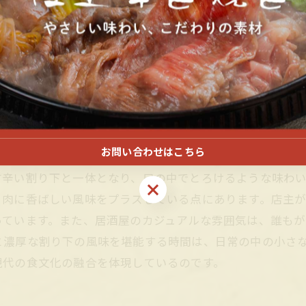
リーズナブルな価格帯でありつつも、その質の高さと本格
層高める逸品として、訪れる人々の心と舌を満たしていま
たな感動の結末
お問い合わせはこちら
食事を超えた特別な体験です。黒毛和牛は日本国内で最も
甘辛い割り下と一体となり、口の中でとろけるような味わ
お問い合わせはこちら
、肉に香ばしい風味をプラスしている点にあります。店主
っています。また、居酒屋のカジュアルな雰囲気は、誰も
と濃厚な割り下の風味を堪能する時間は、日常の中の小さ
現代の食文化の融合を体現しているのです。