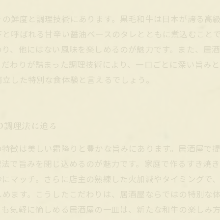
その鮮度と調理技術にあります。黒毛和牛は日本が誇る高
下と呼ばれる甘辛い醤油ベースのタレとともに煮込むこと
わり、他にはない風味を楽しめるのが魅力です。また、居
こだわりが詰まった調理技術により、一口ごとに深い旨み
両立した特別な食体験と言えるでしょう。
の調理法に迫る
の特徴は美しい霜降りと豊かな旨みにあります。居酒屋で
理法で旨みを閉じ込めるのが魅力です。家庭で作るすき焼
妙にマッチ。さらに店主の熟練した火加減やタイミングで
しめます。こうしたこだわりは、居酒屋ならではの特別な
らも気軽に愉しめる居酒屋の一皿は、新たな和牛の楽しみ