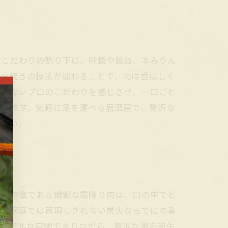
にこだわりの割り下は、砂糖や醤油、本みりん
炭火焼きの技法が加わることで、肉は香ばしく
できないプロのこだわりを感じさせ、一口ごと
できます。気軽に足を運べる居酒屋で、贅沢な
ださい。
牛の特徴である繊細な霜降り肉は、口の中でと
す。家庭では再現しきれない炭火ならではの香
ジュアルな空間でありながら、贅沢な黒毛和牛