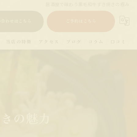
居酒屋で味わう黒毛和牛すき焼きの極み
い合わせはこちら
ご予約はこちら
当店の特徴
アクセス
ブログ
コラム
口コミ
すき焼き
ランチ
ディナー
宴会
焼きの魅力
和牛