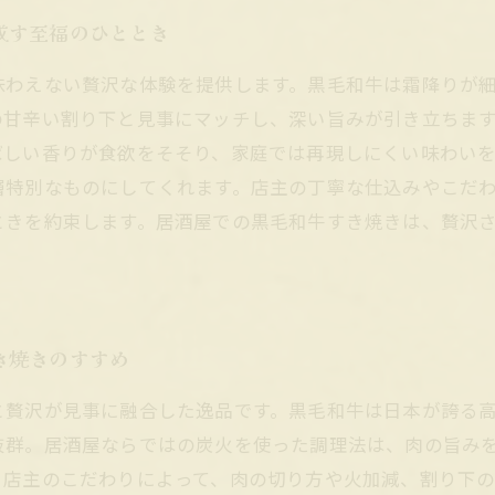
成す至福のひととき
味わえない贅沢な体験を提供します。黒毛和牛は霜降りが
の甘辛い割り下と見事にマッチし、深い旨みが引き立ちま
ばしい香りが食欲をそそり、家庭では再現しにくい味わい
層特別なものにしてくれます。店主の丁寧な仕込みやこだ
ときを約束します。居酒屋での黒毛和牛すき焼きは、贅沢
き焼きのすすめ
と贅沢が見事に融合した逸品です。黒毛和牛は日本が誇る
抜群。居酒屋ならではの炭火を使った調理法は、肉の旨み
、店主のこだわりによって、肉の切り方や火加減、割り下