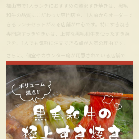
福山市で1人ランチにおすすめの贅沢すき焼きは、黒毛
和牛の品質にこだわった専門店や、1人前からオーダーで
きるランチセットがある店舗が中心です。特にすき焼き
専門店すっきやきぃは、上質な黒毛和牛を使ったすき焼
きを、1人でも気軽に注文できる点が人気の理由です。
さらに、個室やカウンター席が用意されている店舗で
は、周囲を気にせず自分のペースで食事を楽しめます。
ランチタイム限定のコースや、デザート付きのセットな
ど、1人利用でも満足度の高いメニューが揃っています。
利用者の声としては「静かな空間で贅沢なランチを堪能
できた」「仕事の合間のリフレッシュに最適」といった
感想が多く寄せられています。平日や早めの時間帯に訪
れることで、より落ち着いた雰囲気で黒毛和牛すき焼き
を味わえるでしょう。