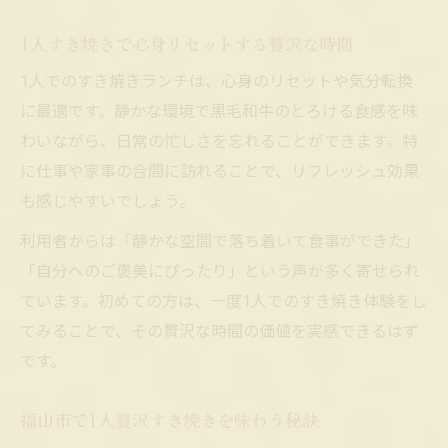
1人すき焼きで楽しむこだわりの味付け術
贅沢な1人ランチを自分流の味で楽しもう
1人すき焼きで心身リセットする贅沢な時間
黒毛和牛と野菜の絶妙な味付けを1人で堪能
1人でのすき焼きランチは、心身のリセットや気分転換
1人だからこそ叶う黒毛和牛すき焼きの醍醐味
に最適です。静かな環境で黒毛和牛のとろける食感を味
1人で味わう黒毛和牛すき焼きの本当の魅力
わいながら、日常の忙しさを忘れることができます。特
に仕事や家事の合間に訪れることで、リフレッシュ効果
自分のペースで楽しむ贅沢すき焼き体験
も感じやすいでしょう。
1人すき焼きだからこそ感じる贅沢な余韻
利用者からは「静かな空間で落ち着いて食事ができた」
黒毛和牛すき焼きで1人時間を贅沢に彩ろう
「自分へのご褒美にぴったり」という声が多く寄せられ
1人の自由さで堪能する極上すき焼きの幸せ
ています。初めての方は、一度1人でのすき焼き体験をし
てみることで、その贅沢な時間の価値を実感できるはず
です。
福山市で1人贅沢すき焼きを味わう秘訣