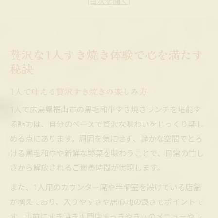
1人すき焼きで心身リセットする贅沢な時間
福山市で1人贅沢すき焼きを味わう秘訣
1人で贅沢すき焼きを堪能するコツを伝授
贅沢な1人すき焼き体験で心を満たす
落ち着いた空間で黒毛和牛の旨味を独り占め
秘訣
1人だからこそ楽しめる落ち着いた贅沢空間
1人で叶える贅沢すき焼きの楽しみ方
黒毛和牛の旨味を静かに味わう1人ランチ
1人で広島県福山市の黒毛和牛すき焼きランチを堪能す
福山市の1人すき焼きで味わう心のゆとり
る魅力は、自分のペースで贅沢な味わいをじっくり楽し
贅沢な空間で1人すき焼きを堪能するコツ
める点にあります。周囲を気にせず、静かな空間でとろ
1人利用に嬉しい落ち着いたランチスポット
ける黒毛和牛や新鮮な野菜を味わうことで、日常の忙し
1人利用に最適な福山市の贅沢ランチ案内
さから解放されるご褒美時間が実現します。
1人で安心して選べる贅沢すき焼き店の特徴
また、1人用のカウンター席や半個室を設けている店舗
福山市1人ランチにおすすめの贅沢すき焼き
が増えており、入りやすさや居心地の良さもポイントで
1人利用しやすい黒毛和牛ランチのポイント
す。事前にすき焼き専門店すっきやきぃのメニューやレ