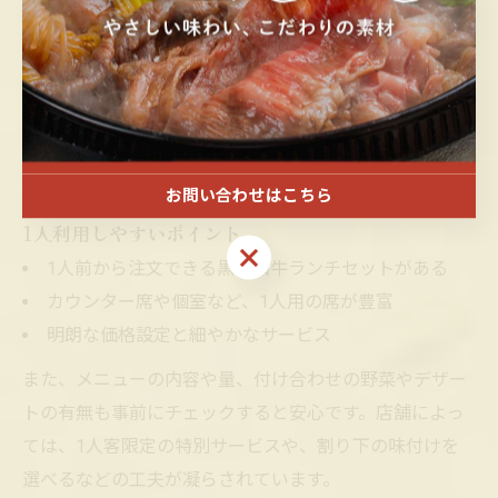
1人利用しやすい黒毛和牛ランチのポイント
1人ですき焼きランチを楽しむ際は、利用しやすさを左
右するポイントを押さえておくことが大切です。まず、1
人前から注文可能か、カウンター席や個室があるか、ス
タッフの対応が柔軟かを確認しましょう。
お問い合わせはこちら
1人利用しやすいポイント
お問い合わせはこちら
1人前から注文できる黒毛和牛ランチセットがある
カウンター席や個室など、1人用の席が豊富
明朗な価格設定と細やかなサービス
また、メニューの内容や量、付け合わせの野菜やデザー
トの有無も事前にチェックすると安心です。店舗によっ
ては、1人客限定の特別サービスや、割り下の味付けを
選べるなどの工夫が凝らされています。