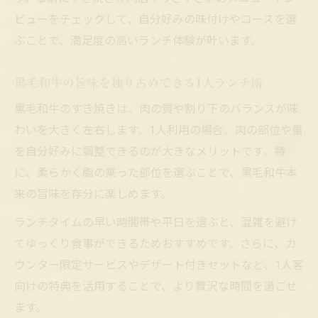
贅沢な1人すき焼きランチの選び方を解説
ビューをチェックして、自分好みの味付けやコースを選
1人でも満足できるすき焼きランチ体験
ぶことで、満足度の高いランチ体験が叶います。
特別な日こそ黒毛和牛すき焼きでご褒美時間
黒毛和牛の旨味を独り占めできる1人ランチ術
1人で味わう黒毛和牛すき焼きのご褒美体験
黒毛和牛のすき焼きは、肉の質や割り下のバランスが味
特別な1日に選びたい贅沢すき焼きランチ
わいを大きく左右します。1人利用の場合、肉の部位や量
1人でも叶うご褒美すき焼きで心を満たす
を自分好みに調整できるのが大きなメリットです。特
黒毛和牛すき焼きで特別な1人時間を演出
に、柔らかく脂の乗った部位を選ぶことで、黒毛和牛本
自分へ贅沢ご褒美を贈る1人すき焼きのすす
来の旨味を存分に楽しめます。
め
ランチタイムの早い時間帯や平日を選ぶと、混雑を避け
自分好みの味付けで贅沢な1人ランチを楽しむ方
てゆっくり食事ができるためおすすめです。さらに、カ
法
ウンター限定サービスやデザート付きセットなど、1人客
1人ならではの味付けで黒毛和牛を満喫
向けの特典を活用することで、より贅沢な時間を過ごせ
自分好みの割り下で贅沢すき焼きを堪能
ます。