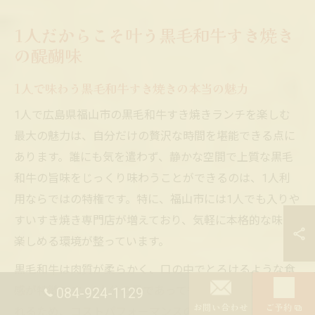
1人だからこそ叶う黒毛和牛すき焼き
の醍醐味
1人で味わう黒毛和牛すき焼きの本当の魅力
1人で広島県福山市の黒毛和牛すき焼きランチを楽しむ
最大の魅力は、自分だけの贅沢な時間を堪能できる点に
あります。誰にも気を遣わず、静かな空間で上質な黒毛
和牛の旨味をじっくり味わうことができるのは、1人利
用ならではの特権です。特に、福山市には1人でも入りや
すいすき焼き専門店が増えており、気軽に本格的な味を
楽しめる環境が整っています。
黒毛和牛は肉質が柔らかく、口の中でとろけるような食
感が特徴です。1人分の量であっても十分な満足感が得ら
084-924-1129
お問い合わせ
ご予約
れるため、コストパフォーマンスの面でも納得できる選