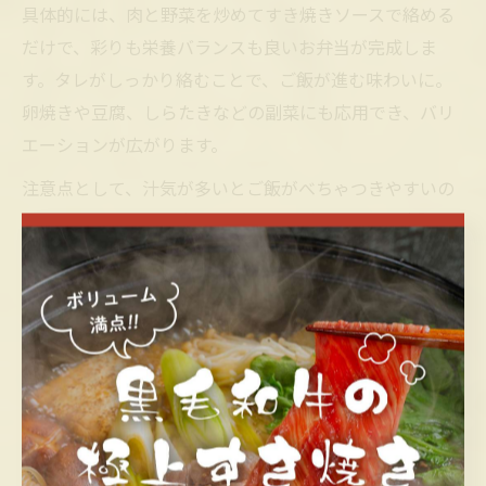
具体的には、肉と野菜を炒めてすき焼きソースで絡める
だけで、彩りも栄養バランスも良いお弁当が完成しま
す。タレがしっかり絡むことで、ご飯が進む味わいに。
卵焼きや豆腐、しらたきなどの副菜にも応用でき、バリ
エーションが広がります。
注意点として、汁気が多いとご飯がべちゃつきやすいの
で、最後にしっかり水分を飛ばすのがコツです。市販の
すき焼きのタレを活用すれば、味付けの失敗も少なくな
り、毎日のお弁当作りがぐっと楽になります。
市販すき焼きのタレを活用した簡単レ
シピ
市販すき焼きタレで肉を焼く時のポイント