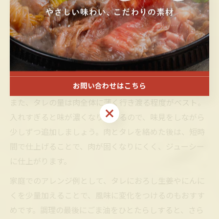
市販のすき焼きタレを使って肉を焼く際は、まず肉の種
類や厚みに合わせて加熱時間を調整することが重要で
す。特に牛肉の場合、強火で表面をサッと焼き、香ばし
さを引き出すとともに、肉の旨味をしっかり閉じ込めま
す。タレは焦げやすいため、肉を焼いた後に加えるか、
弱火にしてから絡めるのが失敗しないコツです。
お問い合わせはこちら
また、タレの量は肉全体に薄く行き渡る程度がベスト。
お問い合わせはこちら
入れすぎると味が濃くなりすぎるので、味見をしながら
少しずつ追加しましょう。肉とタレを絡めた後は、短時
間で仕上げることで、肉が固くなりにくく、ジューシー
に仕上がります。
家庭でのアレンジ例として、タレにおろし生姜やにんに
くを少量加えることで、風味に変化をつけるのもおすす
めです。調理の最後にごま油をひとたらしすると、さら