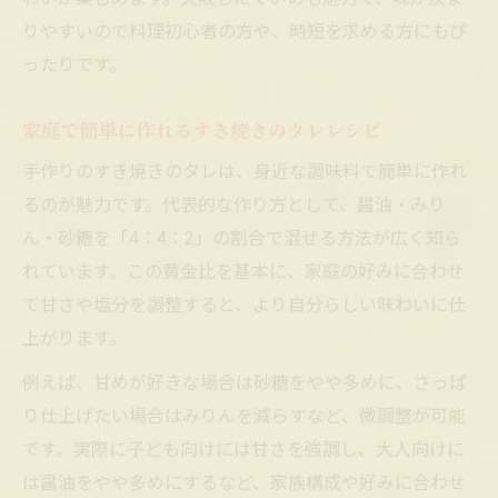
い
りやすいので料理初心者の方や、時短を求める方にもぴ
すき焼きのタレと野菜で簡単アレンジご飯
ったりです。
忙しい日も便利すき焼きソースの使い道
家庭で簡単に作れるすき焼きのタレレシピ
すき焼き甘辛ソースで簡単おかず作り
手作りのすき焼きのタレは、身近な調味料で簡単に作れ
忙しい日のすき焼きソース活用アイデア
るのが魅力です。代表的な作り方として、醤油・みり
すき焼きのタレで作る時短調理のコツ
ん・砂糖を「4：4：2」の割合で混ぜる方法が広く知ら
余ったすき焼きのタレを上手に使う方法
れています。この黄金比を基本に、家庭の好みに合わせ
すき焼き味でご飯が進む時短おかず
て甘さや塩分を調整すると、より自分らしい味わいに仕
甘辛好き必見すき焼きソースの新提案
上がります。
甘辛すき焼きソースで新しい味体験を
例えば、甘めが好きな場合は砂糖をやや多めに、さっぱ
すき焼きのタレを使った変わり種レシピ
り仕上げたい場合はみりんを減らすなど、微調整が可能
すき焼き甘辛ソースで和洋アレンジにも挑
です。実際に子ども向けには甘さを強調し、大人向けに
戦
は醤油をやや多めにするなど、家族構成や好みに合わせ