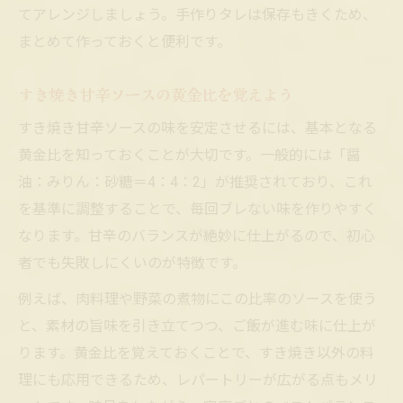
すき焼きのタレを活用したお弁当レシピ
てアレンジしましょう。手作りタレは保存もきくため、
すき焼き味の新しい楽しみ方を提案
まとめて作っておくと便利です。
すき焼きアレンジでご飯が進む秘訣を紹介
すき焼き甘辛ソースの黄金比を覚えよう
すき焼き甘辛ソースでご飯が止まらない理
由
すき焼き甘辛ソースの味を安定させるには、基本となる
黄金比を知っておくことが大切です。一般的には「醤
すき焼きのタレ活用で食卓が華やぐコツ
油：みりん：砂糖＝4：4：2」が推奨されており、これ
すき焼き味のアレンジで家族も大満足
を基準に調整することで、毎回ブレない味を作りやすく
すき焼きのタレを使ったご飯のお供アイデ
なります。甘辛のバランスが絶妙に仕上がるので、初心
ア
者でも失敗しにくいのが特徴です。
甘辛すき焼きソースで食欲をそそる秘訣
例えば、肉料理や野菜の煮物にこの比率のソースを使う
と、素材の旨味を引き立てつつ、ご飯が進む味に仕上が
ります。黄金比を覚えておくことで、すき焼き以外の料
理にも応用できるため、レパートリーが広がる点もメリ