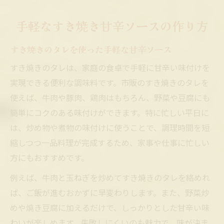
めんつゆ活用で時短すき焼きソース作り
甘辛すき焼きの味が広がる家庭アレンジ術
手軽なすき焼き甘辛ソースの作り方
すき焼きのタレで肉や野菜を美味しくアレ
すき焼きのタレを使った手軽な甘辛ソース
ンジ
すき焼き甘辛ソースで家庭料理を格上げ
すき焼きのタレは、家庭の食卓で手軽に甘辛い味付けを
実現できる便利な調味料です。市販のすき焼きのタレを
人気のすき焼きレシピに甘辛アレンジを追
使えば、牛肉や豚肉、鶏肉はもちろん、野菜や豆腐にも
加
簡単にコクのある味付けができます。特に忙しい平日に
すき焼きのタレで広がるアレンジの可能性
は、炒め物や煮物の味付けに使うことで、調理時間を短
甘辛すき焼きソースでお弁当作りも簡単
縮しつつ一品料理が完成するため、家事や仕事に忙しい
市販すき焼きのタレを活用した簡単レシピ
方にもおすすめです。
市販すき焼きタレで肉を焼く時のポイント
例えば、牛肉と玉ねぎを炒めてすき焼きのタレを絡めれ
すき焼きのタレ活用で時短レシピを実現
ば、ご飯が進むおかずに早変わりします。また、野菜炒
すき焼きのタレを使った人気家庭レシピ集
めや焼き豆腐に加えるだけで、しっかりとした甘辛い味
簡単すき焼きのタレアレンジで毎日飽きな
わいが楽しめます。失敗しにくいのも魅力で、味が決ま