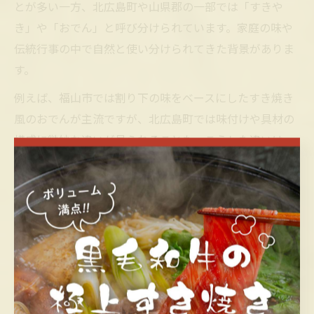
とが多い一方、北広島町や山県郡の一部では「すきや
き」や「おでん」と呼び分けられています。家庭の味や
伝統行事の中で自然と使い分けられてきた背景がありま
す。
例えば、福山市では割り下の味をベースにしたすき焼き
風のおでんが主流ですが、北広島町では味付けや具材の
構成に微妙な違いが見られることも。こうした違いは、
親から子へと受け継がれてきたレシピや、地元の食材を
活かす工夫から生まれています。地域ごとに生まれる呼
び名の違いは、地元の人々のアイデンティティや誇りと
も言えるでしょう。
すき焼きおでん誕生の歴史的背景を探る
すき焼きおでんが誕生した背景には、広島県内の食材流
通や生活様式の変化が深く関わっています。特に、戦後