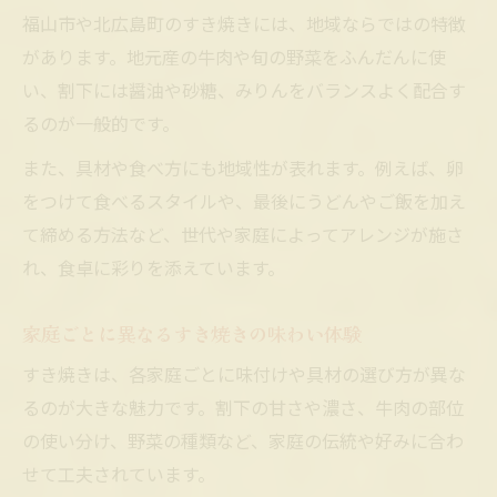
家族の団らんに欠かせないすき焼きおでん
福山市や北広島町のすき焼きには、地域ならではの特徴
すき焼きおでんを通じて知る地域の誇り
があります。地元産の牛肉や旬の野菜をふんだんに使
世代を超えて受け継がれるすき焼きの魅力
い、割下には醤油や砂糖、みりんをバランスよく配合す
食卓を彩る伝統すき焼きおでんの魅力を発見
るのが一般的です。
伝統のすき焼きおでんが食卓に与える彩り
また、具材や食べ方にも地域性が表れます。例えば、卵
すき焼きで感じる家庭の温もりと絆
をつけて食べるスタイルや、最後にうどんやご飯を加え
食卓を囲む喜びをすき焼きおでんで実感
て締める方法など、世代や家庭によってアレンジが施さ
れ、食卓に彩りを添えています。
伝統すき焼きおでんの美味しさの理由
家族で楽しむすき焼きの特別なひととき
家庭ごとに異なるすき焼きの味わい体験
すき焼きは、各家庭ごとに味付けや具材の選び方が異な
るのが大きな魅力です。割下の甘さや濃さ、牛肉の部位
の使い分け、野菜の種類など、家庭の伝統や好みに合わ
せて工夫されています。