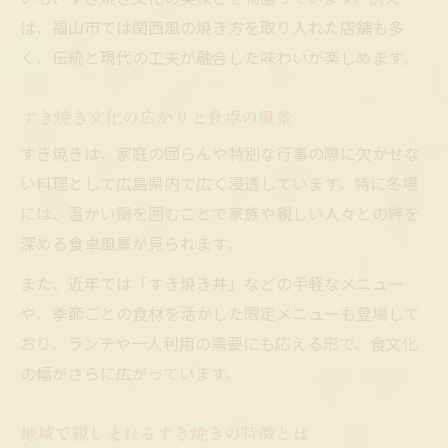
すき焼きおでん誕生の歴史的背景を探る
ば、福山市では関西風の焼き方を取り入れた店舗も多
地域ごとの呼び方とすき焼き文化の関係
く、伝統と現代の工夫が融合した味わいが楽しめます。
すき焼きおでんの名前に込められた想い
すき焼き文化の広がりと食卓の風景
広島県に伝わるすき焼きの特徴と魅力とは
広島県のすき焼きに見る独自の味付け
すき焼きは、家庭の団らんや特別な行事の際に欠かせな
い料理として広島県内で広く浸透しています。特に冬場
地元食材が光る広島県流すき焼きの楽しみ
には、温かい鍋を囲むことで家族や親しい人々との絆を
すき焼きの具材選びに現れる地域の工夫
深める食卓風景が見られます。
伝統と新しさが織り交ざるすき焼きの世界
また、近年では「すき焼き丼」などの手軽なメニュー
広島県民に愛されるすき焼きの理由とは
や、季節ごとの食材を活かした限定メニューも登場して
ソウルフードとしてのすき焼きおでんの秘密に
おり、ランチや一人利用の需要にも応える形で、食文化
迫る
の幅がさらに広がっています。
すき焼きおでんが地元で愛される理由
ソウルフードとしてのすき焼きの持つ力
地域で親しまれるすき焼きの特徴とは