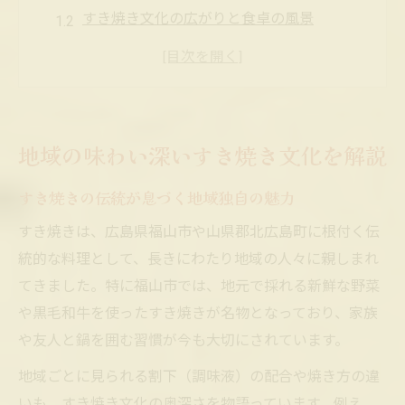
すき焼き文化の広がりと食卓の風景
地域で親しまれるすき焼きの特徴とは
家庭ごとに異なるすき焼きの味わい体験
すき焼き文化がもたらす地域の絆と歴史
福山市や北広島町の食文化とすき焼きの関係
地域の味わい深いすき焼き文化を解説
福山市で根付くすき焼きの地元流儀を紹介
すき焼きの伝統が息づく地域独自の魅力
北広島町独自のすき焼き食文化の背景
すき焼きは、広島県福山市や山県郡北広島町に根付く伝
すき焼きを通じて知る福山市の郷土料理
統的な料理として、長きにわたり地域の人々に親しまれ
北広島町の家庭で続くすき焼きの伝承
てきました。特に福山市では、地元で採れる新鮮な野菜
すき焼きが結ぶ地域の暮らしと食卓の物語
や黒毛和牛を使ったすき焼きが名物となっており、家族
すき焼きおでんの呼び名と由来を探る楽しみ
や友人と鍋を囲む習慣が今も大切にされています。
すき焼きおでんと呼ばれる理由を解説
地域ごとに見られる割下（調味液）の配合や焼き方の違
呼び名の違いに見る地域性の面白さ
いも、すき焼き文化の奥深さを物語っています。例え