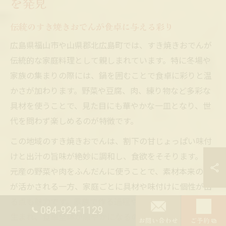
を発見
伝統のすき焼きおでんが食卓に与える彩り
広島県福山市や山県郡北広島町では、すき焼きおでんが
伝統的な家庭料理として親しまれています。特に冬場や
家族の集まりの際には、鍋を囲むことで食卓に彩りと温
かさが加わります。野菜や豆腐、肉、練り物など多彩な
具材を使うことで、見た目にも華やかな一皿となり、世
代を問わず楽しめるのが特徴です。
この地域のすき焼きおでんは、割下の甘じょっぱい味付
けと出汁の旨味が絶妙に調和し、食欲をそそります。地
元産の野菜や肉をふんだんに使うことで、素材本来の味
が活かされる一方、家庭ごとに具材や味付けに個性が出
る点も魅力です。家族で作る過程や盛り付けにも工夫が
084-924-1129
生まれ、食卓全体が賑やかになるのがすき焼きおでんの
お問い合わせ
ご予約