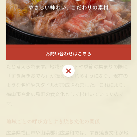
の食糧事情や地元農産物の豊富さが、家庭料理の発展を
後押ししました。福山市では黒毛和牛や地元野菜の生産
が盛んであり、これらをふんだんに使った鍋料理が日常
の食卓に定着しました。
また、昭和の時代には家族団らんの象徴として鍋を囲む
お問い合わせはこちら
文化が広がり、すき焼きとおでんの融合が自然と生まれ
たと考えられます。地域イベントや季節の集まりの際に
お問い合わせはこちら
「すき焼きおでん」が振る舞われるようになり、現在の
ような名称やスタイルが形成されました。これにより、
福山市や北広島町の食文化として根付いていったので
す。
地域ごとの呼び方とすき焼き文化の関係
広島県福山市や山県郡北広島町では、すき焼き文化が地