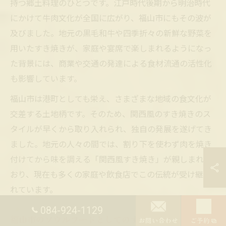
持つ郷土料理のひとつです。江戸時代後期から明治時代
にかけて牛肉文化が全国に広がり、福山市にもその波が
及びました。地元の黒毛和牛や四季折々の新鮮な野菜を
用いたすき焼きが、家庭や宴席で楽しまれるようになっ
た背景には、商業や交通の発達による食材流通の活性化
も影響しています。
福山市は港町としても栄え、さまざまな地域の食文化が
交差する土地柄です。そのため、関西風のすき焼きのス
タイルが早くから取り入れられ、独自の発展を遂げてき
ました。地元の人々の間では、割り下を使わず肉を焼き
付けてから味を調える「関西風すき焼き」が親しまれて
おり、現在も多くの家庭や飲食店でこの伝統が受け継が
れています。
084-924-1129
福山市のソウルフードとしてのすき焼き
お問い合わせ
ご予約