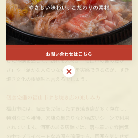
焼きは、まず肉を焼いてから調味料を加えるため、素材
本来の味をしっかりと楽しめるのが特徴です。家族や友
人と鍋を囲む団らんの時間は、世代を超えて受け継がれ
る地域の大切な習慣となっています。
季節ごとの旬の食材や、地域イベントでのすき焼き食べ
比べ企画など、福山市ならではの工夫も多彩です。こう
お問い合わせはこちら
した体験を通して、訪れる人々が「福山市の食の豊か
お問い合わせはこちら
さ」や「温かな人のつながり」を実感できるのが、すき
焼き文化の醍醐味と言えるでしょう。
個室完備の福山市すき焼き店の楽しみ方
福山市には、個室を完備したすき焼き店が多く存在し、
特別な日や接待、家族の集まりなど幅広いシーンで利用
されています。個室のある店舗では、落ち着いた雰囲気
の中でプライベートな時間を確保でき、周囲を気にせず