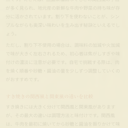
福山市が育む独自のすき焼き事情
が多く見られ、地元産の新鮮な牛肉や野菜の持ち味が存
分に活かされています。割り下を使わないことが、シン
福山市のすき焼きに使われる地元食材
プルながらも奥深い味わいを生み出す秘訣といえるでし
すき焼き文化と福山市の伝統の関係性
ょう。
福山市で人気のすき焼きスタイル紹介
ただし、割り下不使用の場合は、調味料の加減や火加減
地元独自のすき焼きアレンジ方法とは
で味が大きく左右されるため、初心者は焦がしすぎや味
福山市が誇るすき焼きの歴史的背景
付けの濃淡に注意が必要です。自宅で挑戦する際は、肉
すき焼きを通じて知る広島福山の伝統
を焼く順番や砂糖・醤油の量を少しずつ調整していくの
すき焼きが伝える広島福山の歴史探訪
がおすすめです。
福山市のソウルフードとしてのすき焼き
地元伝統行事とすき焼きの深い関係
すき焼きの関西風と関東風の違いを比較
すき焼きで味わう福山の食文化の魅力
すき焼きには大きく分けて関西風と関東風があります
福山市の暮らしとすき焼きのつながり
が、その最大の違いは調理方法と味付けです。関西風
は、牛肉を最初に焼いてから砂糖と醤油を振りかけて味
地域目線で楽しむすき焼きの食べ比べ