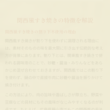
福山周辺のすき焼き専門店と関西風の傾向
福山市ですき焼き文化を巡る楽しみ
関西風すき焼きの特徴を解説
福山市のすき焼き食べ歩きの魅力とは
関西風すき焼きの割り下不使用の理由
地元で人気のすき焼き店とその特徴
関西風すき焼きが割り下を使わずに調理される理由に
福山市で楽しむ一人すき焼きのポイント
は、素材そのものの味を最大限に引き出す伝統的な考え
すき焼きで味わう福山市独自の食文化
方が背景にあります。割り下とは、関東風すき焼きで使
個室完備の福山市すき焼き店の楽しみ方
われる調味液のことで、砂糖・醤油・みりんなどをあら
割り下なしの関西風すき焼き体験記
かじめ混ぜ合わせておきますが、関西風ではこの割り下
割り下なしの関西風すき焼き調理のコツ
を使わず、鍋の中で直接牛肉に砂糖や醤油を振りかけて
すき焼きを関西風で味わう新鮮な体験
焼き付けます。
福山市で試す関西風すき焼きの美味しさ
この方法により、肉の旨味や香ばしさが際立ち、野菜や
すき焼きの割り下を使わない魅力とは
豆腐などの具材にもその風味がなじみやすくなるのが利
地元で広がる関西風すき焼きの楽しみ方
点です。たとえば、広島県福山市でもこの関西風の手法