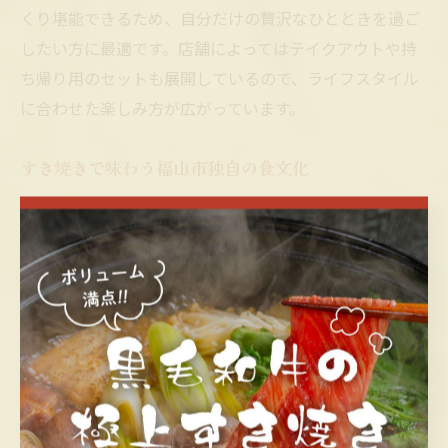
くり堪能できるため、自分だけの贅沢なひとときを過ご
したい方に最適です。店舗によってはテイクアウトや持
ち帰り用のセットも展開しているので、ライフスタイル
に合わせた楽しみ方が広がっています。
すき焼きで味わう福山市独自の食文化
福山市のすき焼きは、単なる料理以上に「地元の食文
化」を象徴する存在です。地産地消を大切にし、地元産
の黒毛和牛や新鮮な野菜、こだわりの卵など、福山市な
らではの素材がふんだんに使われています。こうした食
材選びは、地域の農家や生産者とのつながりを感じさせ
るエピソードの一つです。
また、福山市では、関西風の焼き方や割り下の有無な
ど、伝統的な調理法が根強く残っています。関西風すき