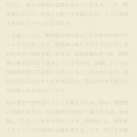
付けし、後から野菜や豆腐を加えていきます。一方、関
福山市で体験できるすき焼き食べ比べ術
東風はあらかじめ作った割り下を鍋に入れ、そこに具材
関西風と地元流すき焼きの味わいの違い
を煮込むスタイルが主流です。
個室で楽しむすき焼きの食べ比べ体験
この違いにより、関西風は肉の香ばしさや素材の味がダ
地元食材を活かしたすき焼き食べ比べ方
イレクトに感じられ、関東風は割り下のまろやかさと具
すき焼き専門店で味わう食文化の多様性
材全体の一体感を楽しめます。広島県福山市では、関西
風の焼き方が広く浸透しているものの、店舗によっては
関東風の割り下を取り入れているところもあります。自
分の好みに合わせて店を選ぶのも、福山市のすき焼き巡
りの楽しみ方のひとつです。
味の濃淡や甘辛のバランスも異なるため、初めて関西風
に挑戦する方は、その独特な味付けや焼き方の違いを体
験してみることをおすすめします。具体的には、肉を焼
くタイミングや調味料の量を変えることで、同じすき焼